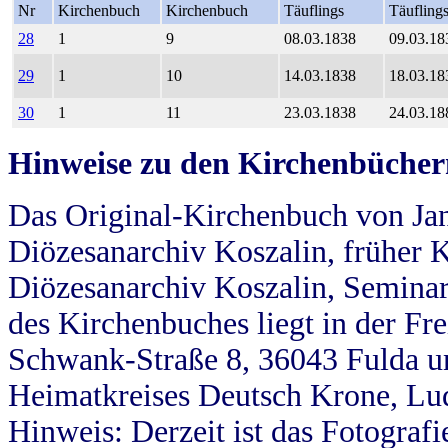
Nr
Kirchenbuch
Kirchenbuch
Täuflings
Täufling
28
1
9
08.03.1838
09.03.18
29
1
10
14.03.1838
18.03.18
30
1
11
23.03.1838
24.03.18
Hinweise zu den Kirchenbücher
Das Original-Kirchenbuch von Jan
Diözesanarchiv Koszalin, früher Kö
Diözesanarchiv Koszalin, Seminar
des Kirchenbuches liegt in der Fr
Schwank-Straße 8, 36043 Fulda u
Heimatkreises Deutsch Krone, Lu
Hinweis: Derzeit ist das Fotograf