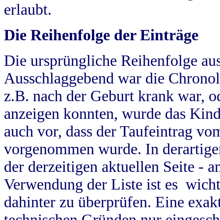
erlaubt.
Die Reihenfolge der Einträge
Die ursprüngliche Reihenfolge au
Ausschlaggebend war die Chronol
z.B. nach der Geburt krank war, od
anzeigen konnten, wurde das Kind
auch vor, dass der Taufeintrag vo
vorgenommen wurde. In derartigen
der derzeitigen aktuellen Seite -
Verwendung der Liste ist es wich
dahinter zu überprüfen. Eine exa
technischen Gründen nur eingesch