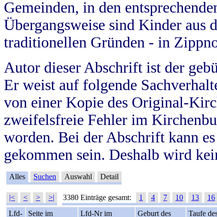
Gemeinden, in den entsprechende
Übergangsweise sind Kinder aus 
traditionellen Gründen - in Zippn
Autor dieser Abschrift ist der geb
Er weist auf folgende Sachverhalte
von einer Kopie des Original-Kirc
zweifelsfreie Fehler im Kirchenbuc
worden. Bei der Abschrift kann e
gekommen sein. Deshalb wird kein
Alles
Suchen
Auswahl
Detail
|<
<
>
>|
3380 Einträge gesamt:
1
4
7
10
13
16
Lfd-
Seite im
Lfd-Nr im
Geburt des
Taufe de