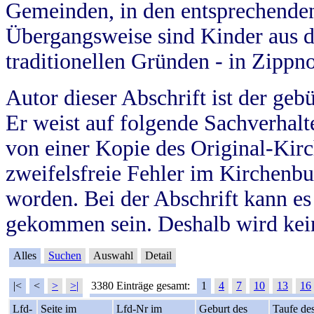
Gemeinden, in den entsprechende
Übergangsweise sind Kinder aus 
traditionellen Gründen - in Zippn
Autor dieser Abschrift ist der geb
Er weist auf folgende Sachverhalte
von einer Kopie des Original-Kirc
zweifelsfreie Fehler im Kirchenbuc
worden. Bei der Abschrift kann e
gekommen sein. Deshalb wird kein
Alles
Suchen
Auswahl
Detail
|<
<
>
>|
3380 Einträge gesamt:
1
4
7
10
13
16
Lfd-
Seite im
Lfd-Nr im
Geburt des
Taufe de