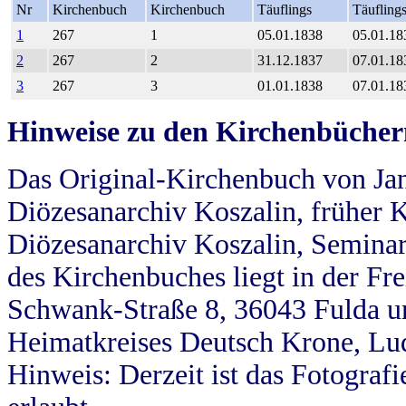
Nr
Kirchenbuch
Kirchenbuch
Täuflings
Täufling
1
267
1
05.01.1838
05.01.18
2
267
2
31.12.1837
07.01.18
3
267
3
01.01.1838
07.01.18
Hinweise zu den Kirchenbücher
Das Original-Kirchenbuch von Jan
Diözesanarchiv Koszalin, früher Kö
Diözesanarchiv Koszalin, Seminar
des Kirchenbuches liegt in der Fr
Schwank-Straße 8, 36043 Fulda u
Heimatkreises Deutsch Krone, Lu
Hinweis: Derzeit ist das Fotograf