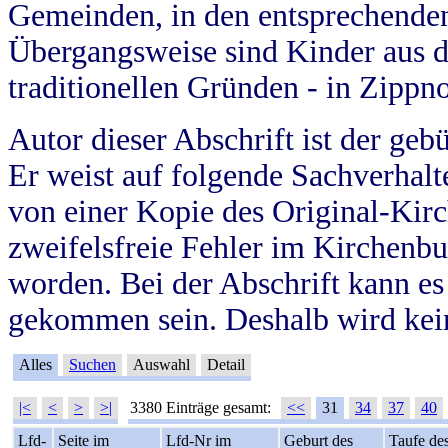
Gemeinden, in den entsprechende
Übergangsweise sind Kinder aus 
traditionellen Gründen - in Zippn
Autor dieser Abschrift ist der geb
Er weist auf folgende Sachverhalte
von einer Kopie des Original-Kirc
zweifelsfreie Fehler im Kirchenbuc
worden. Bei der Abschrift kann e
gekommen sein. Deshalb wird kein
Alles
Suchen
Auswahl
Detail
|<
<
>
>|
3380 Einträge gesamt:
<<
31
34
37
40
Lfd-
Seite im
Lfd-Nr im
Geburt des
Taufe de