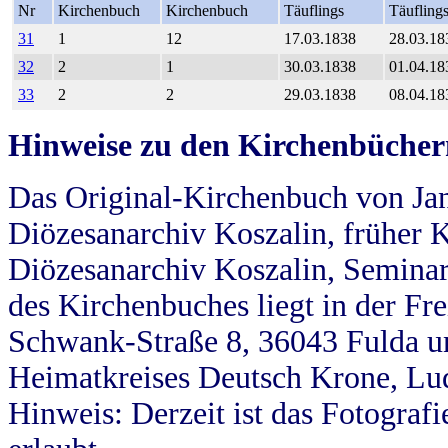
Nr
Kirchenbuch
Kirchenbuch
Täuflings
Täufling
31
1
12
17.03.1838
28.03.18
32
2
1
30.03.1838
01.04.18
33
2
2
29.03.1838
08.04.18
Hinweise zu den Kirchenbücher
Das Original-Kirchenbuch von Jan
Diözesanarchiv Koszalin, früher Kö
Diözesanarchiv Koszalin, Seminar
des Kirchenbuches liegt in der Fr
Schwank-Straße 8, 36043 Fulda u
Heimatkreises Deutsch Krone, Lu
Hinweis: Derzeit ist das Fotograf