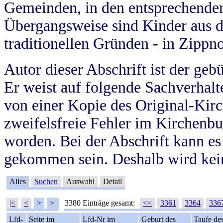
Gemeinden, in den entsprechende
Übergangsweise sind Kinder aus 
traditionellen Gründen - in Zippn
Autor dieser Abschrift ist der geb
Er weist auf folgende Sachverhalte
von einer Kopie des Original-Kirc
zweifelsfreie Fehler im Kirchenbuc
worden. Bei der Abschrift kann e
gekommen sein. Deshalb wird kein
Alles
Suchen
Auswahl
Detail
|<
<
>
>|
3380 Einträge gesamt:
<<
3361
3364
336
Lfd-
Seite im
Lfd-Nr im
Geburt des
Taufe de