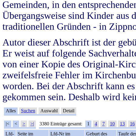
Gemeinden, in den entsprechende
Übergangsweise sind Kinder aus 
traditionellen Gründen - in Zippn
Autor dieser Abschrift ist der geb
Er weist auf folgende Sachverhalte
von einer Kopie des Original-Kirc
zweifelsfreie Fehler im Kirchenbuc
worden. Bei der Abschrift kann e
gekommen sein. Deshalb wird kein
Alles
Suchen
Auswahl
Detail
|<
<
>
>|
3380 Einträge gesamt:
1
4
7
10
13
16
Lfd-
Seite im
Lfd-Nr im
Geburt des
Taufe de