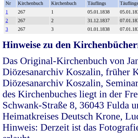
Nr
Kirchenbuch
Kirchenbuch
Täuflings
Täufling
1
267
1
05.01.1838
05.01.18
2
267
2
31.12.1837
07.01.18
3
267
3
01.01.1838
07.01.18
Hinweise zu den Kirchenbücher
Das Original-Kirchenbuch von Jan
Diözesanarchiv Koszalin, früher Kö
Diözesanarchiv Koszalin, Seminar
des Kirchenbuches liegt in der Fr
Schwank-Straße 8, 36043 Fulda u
Heimatkreises Deutsch Krone, Lu
Hinweis: Derzeit ist das Fotograf