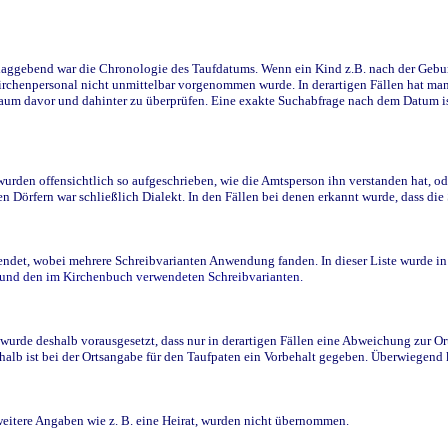
ggebend war die Chronologie des Taufdatums. Wenn ein Kind z.B. nach der Geburt 
rchenpersonal nicht unmittelbar vorgenommen wurde. In derartigen Fällen hat man d
raum davor und dahinter zu überprüfen. Eine exakte Suchabfrage nach dem Datum i
den offensichtlich so aufgeschrieben, wie die Amtsperson ihn verstanden hat, ode
n Dörfern war schließlich Dialekt. In den Fällen bei denen erkannt wurde, dass di
t, wobei mehrere Schreibvarianten Anwendung fanden. In dieser Liste wurde in de
n und den im Kirchenbuch verwendeten Schreibvarianten.
wurde deshalb vorausgesetzt, dass nur in derartigen Fällen eine Abweichung zur O
eshalb ist bei der Ortsangabe für den Taufpaten ein Vorbehalt gegeben. Überwiegen
weitere Angaben wie z. B. eine Heirat, wurden nicht übernommen.