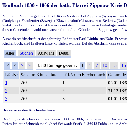
Taufbuch 1838 - 1866 der kath. Pfarrei Zippnow Kreis 
Zur Pfarrei Zippnow gehörten bis 1945 außer dem Dorf Zippnow (Sypnywo) noch d
(Dudylany), Freudenfier (Szwecja), Klawittersdorf (Glowaczewo), Rederitz (Nadarz
Stabitz und ein Lokalvikariat Rederitz mit der Tochterkirche in Doderlage wurd
diesen Gemeinden - wohl noch aus traditionellen Gründen - in Zippnow getauft 
Autor dieser Abschrift ist der gebürtige Rederitzer
Paul Lüdtke
aus Köln. Er weist
Kirchenbuch, sind in dieser Liste korrigiert worden. Bei der Abschrift kann es 
Alles
Suchen
Auswahl
Detail
|<
<
>
>|
3380 Einträge gesamt:
1
4
7
10
13
16
Lfd-Nr
Seite im Kirchenbuch
Lfd-Nr im Kirchenbuch
Geburt des
1
267
1
05.01.183
2
267
2
31.12.183
3
267
3
01.01.183
Hinweise zu den Kirchenbüchern
Das Original-Kirchenbuch von Januar 1838 bis 1866, befindet sich im Diözesanarch
Freien Prälatur Schneidemühl, Josef-Schwank-Straße 8, 36043 Fulda und im Archi