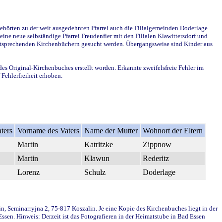
ehörten zu der weit ausgedehnten Pfarrei auch die Filialgemeinden Doderlage
ine neue selbständige Pfarrei Freudenfier mit den Filialen Klawittersdorf und
 entsprechenden Kirchenbüchern gesucht werden. Übergangsweise sind Kinder aus
des Original-Kirchenbuches erstellt worden. Erkannte zweifelsfreie Fehler im
Fehlerfreiheit erhoben.
ters
Vorname des Vaters
Name der Mutter
Wohnort der Eltern
Martin
Katritzke
Zippnow
Martin
Klawun
Rederitz
Lorenz
Schulz
Doderlage
in, Seminarryjna 2, 75-817 Koszalin. Je eine Kopie des Kirchenbuches liegt in der
en. Hinweis: Derzeit ist das Fotografieren in der Heimatstube in Bad Essen