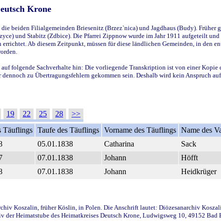
Deutsch Krone
ie beiden Filialgemeinden Briesenitz (Brzez`nica) und Jagdhaus (Budy). Früher g
yce) und Stabitz (Zdbice). Die Pfarrei Zippnow wurde im Jahr 1911 aufgeteilt und e
en errichtet. Ab diesem Zeitpunkt, müssen für diese ländlichen Gemeinden, in den
worden.
 auf folgende Sachverhalte hin: Die vorliegende Transkription ist von einer Kopie 
aber dennoch zu Übertragungsfehlern gekommen sein. Deshalb wird kein Anspruch auf 
19
22
25
28
>>
 Täuflings
Taufe des Täuflings
Vorname des Täuflings
Name des Va
8
05.01.1838
Catharina
Sack
7
07.01.1838
Johann
Höfft
8
07.01.1838
Johann
Heidkrüger
iv Koszalin, früher Köslin, in Polen. Die Anschrift lautet: Diözesanarchiv Koszal
v der Heimatstube des Heimatkreises Deutsch Krone, Ludwigsweg 10, 49152 Bad Ess