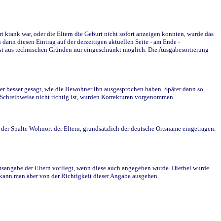
krank war, oder die Eltern die Geburt nicht sofort anzeigen konnten, wurde das
ann diesen Eintrag auf der derzeitigen aktuellen Seite - am Ende -
st aus technischen Gründen nur eingeschränkt möglich. Die Ausgabesortierung
r besser gesagt, wie die Bewohner ihn ausgesprochen haben. Später dann so
e Schreibweise nicht richtig ist, wurden Korrekturen vorgenommen.
r Spalte Wohnort der Eltern, grundsätzlich der deutsche Ortsname eingetragen.
rtsangabe der Eltern vorliegt, wenn diese auch angegeben wurde. Hierbei wurde
d kann man aber von der Richtigkeit dieser Angabe ausgehen.