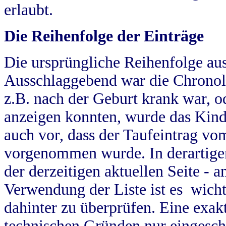
erlaubt.
Die Reihenfolge der Einträge
Die ursprüngliche Reihenfolge au
Ausschlaggebend war die Chronol
z.B. nach der Geburt krank war, od
anzeigen konnten, wurde das Kind
auch vor, dass der Taufeintrag vo
vorgenommen wurde. In derartigen
der derzeitigen aktuellen Seite -
Verwendung der Liste ist es wich
dahinter zu überprüfen. Eine exa
technischen Gründen nur eingesch