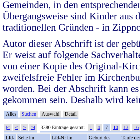
Gemeinden, in den entsprechende
Übergangsweise sind Kinder aus 
traditionellen Gründen - in Zippn
Autor dieser Abschrift ist der geb
Er weist auf folgende Sachverhalte
von einer Kopie des Original-Kirc
zweifelsfreie Fehler im Kirchenbuc
worden. Bei der Abschrift kann e
gekommen sein. Deshalb wird kein
Alles
Suchen
Auswahl
Detail
|<
<
>
>|
3380 Einträge gesamt:
1
4
7
10
13
16
Lfd-
Seite im
Lfd-Nr im
Geburt des
Taufe de