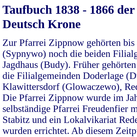
Taufbuch 1838 - 1866 der
Deutsch Krone
Zur Pfarrei Zippnow gehörten bi
(Sypnywo) noch die beiden Filial
Jagdhaus (Budy). Früher gehörten 
die Filialgemeinden Doderlage (D
Klawittersdorf (Glowaczewo), Red
Die Pfarrei Zippnow wurde im Jah
selbständige Pfarrei Freudenfier m
Stabitz und ein Lokalvikariat Red
wurden errichtet. Ab diesem Zeitp