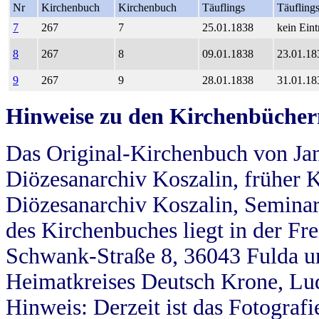
Nr
Kirchenbuch
Kirchenbuch
Täuflings
Täufling
7
267
7
25.01.1838
kein Eint
8
267
8
09.01.1838
23.01.18
9
267
9
28.01.1838
31.01.18
Hinweise zu den Kirchenbücher
Das Original-Kirchenbuch von Jan
Diözesanarchiv Koszalin, früher Kö
Diözesanarchiv Koszalin, Seminar
des Kirchenbuches liegt in der Fr
Schwank-Straße 8, 36043 Fulda u
Heimatkreises Deutsch Krone, Lu
Hinweis: Derzeit ist das Fotograf