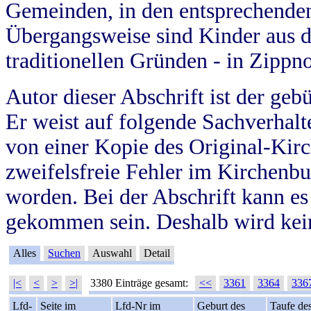
Gemeinden, in den entsprechende
Übergangsweise sind Kinder aus 
traditionellen Gründen - in Zippn
Autor dieser Abschrift ist der geb
Er weist auf folgende Sachverhalte
von einer Kopie des Original-Kirc
zweifelsfreie Fehler im Kirchenbuc
worden. Bei der Abschrift kann e
gekommen sein. Deshalb wird kein
Alles
Suchen
Auswahl
Detail
|<
<
>
>|
3380 Einträge gesamt:
<<
3361
3364
336
Lfd-
Seite im
Lfd-Nr im
Geburt des
Taufe de