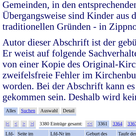
Gemeinden, in den entsprechende
Übergangsweise sind Kinder aus 
traditionellen Gründen - in Zippn
Autor dieser Abschrift ist der geb
Er weist auf folgende Sachverhalte
von einer Kopie des Original-Kirc
zweifelsfreie Fehler im Kirchenbuc
worden. Bei der Abschrift kann e
gekommen sein. Deshalb wird kein
Alles
Suchen
Auswahl
Detail
|<
<
>
>|
3380 Einträge gesamt:
<<
3361
3364
336
Lfd-
Seite im
Lfd-Nr im
Geburt des
Taufe de