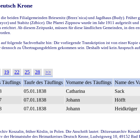
Deutsch Krone
ie beiden Filialgemeinden Briesenitz (Brzez`nica) und Jagdhaus (Budy). Früher g
yce) und Stabitz (Zdbice). Die Pfarrei Zippnow wurde im Jahr 1911 aufgeteilt und e
en errichtet. Ab diesem Zeitpunkt, müssen für diese ländlichen Gemeinden, in den
worden.
 auf folgende Sachverhalte hin: Die vorliegende Transkription ist von einer Kopie 
aber dennoch zu Übertragungsfehlern gekommen sein. Deshalb wird kein Anspruch auf 
19
22
25
28
>>
 Täuflings
Taufe des Täuflings
Vorname des Täuflings
Name des Va
8
05.01.1838
Catharina
Sack
7
07.01.1838
Johann
Höfft
8
07.01.1838
Johann
Heidkrüger
iv Koszalin, früher Köslin, in Polen. Die Anschrift lautet: Diözesanarchiv Koszal
v der Heimatstube des Heimatkreises Deutsch Krone, Ludwigsweg 10, 49152 Bad Ess