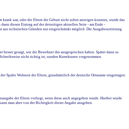
krank war, oder die Eltern die Geburt nicht sofort anzeigen konnten, wurde das
ann diesen Eintrag auf der derzeitigen aktuellen Seite - am Ende -
st aus technischen Gründen nur eingeschränkt möglich. Die Ausgabesortierung
r besser gesagt, wie die Bewohner ihn ausgesprochen haben. Später dann so
e Schreibweise nicht richtig ist, wurden Korrekturen vorgenommen.
r Spalte Wohnort der Eltern, grundsätzlich der deutsche Ortsname eingetragen.
rtsangabe der Eltern vorliegt, wenn diese auch angegeben wurde. Hierbei wurde
d kann man aber von der Richtigkeit dieser Angabe ausgehen.