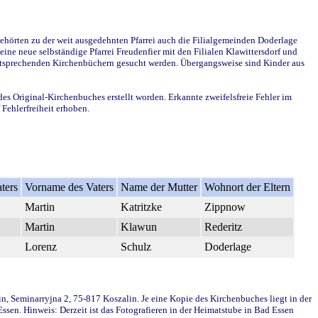
ehörten zu der weit ausgedehnten Pfarrei auch die Filialgemeinden Doderlage
ine neue selbständige Pfarrei Freudenfier mit den Filialen Klawittersdorf und
 entsprechenden Kirchenbüchern gesucht werden. Übergangsweise sind Kinder aus
des Original-Kirchenbuches erstellt worden. Erkannte zweifelsfreie Fehler im
Fehlerfreiheit erhoben.
ters
Vorname des Vaters
Name der Mutter
Wohnort der Eltern
Martin
Katritzke
Zippnow
Martin
Klawun
Rederitz
Lorenz
Schulz
Doderlage
in, Seminarryjna 2, 75-817 Koszalin. Je eine Kopie des Kirchenbuches liegt in der
en. Hinweis: Derzeit ist das Fotografieren in der Heimatstube in Bad Essen