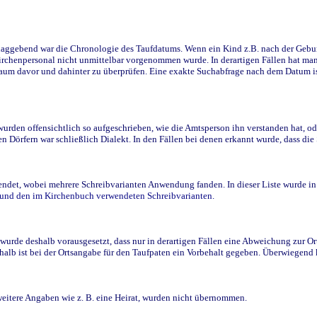
ggebend war die Chronologie des Taufdatums. Wenn ein Kind z.B. nach der Geburt 
rchenpersonal nicht unmittelbar vorgenommen wurde. In derartigen Fällen hat man d
raum davor und dahinter zu überprüfen. Eine exakte Suchabfrage nach dem Datum i
den offensichtlich so aufgeschrieben, wie die Amtsperson ihn verstanden hat, ode
n Dörfern war schließlich Dialekt. In den Fällen bei denen erkannt wurde, dass di
t, wobei mehrere Schreibvarianten Anwendung fanden. In dieser Liste wurde in de
n und den im Kirchenbuch verwendeten Schreibvarianten.
wurde deshalb vorausgesetzt, dass nur in derartigen Fällen eine Abweichung zur O
eshalb ist bei der Ortsangabe für den Taufpaten ein Vorbehalt gegeben. Überwiegen
weitere Angaben wie z. B. eine Heirat, wurden nicht übernommen.