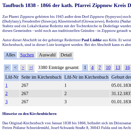
Taufbuch 1838 - 1866 der kath. Pfarrei Zippnow Kreis 
Zur Pfarrei Zippnow gehörten bis 1945 außer dem Dorf Zippnow (Sypnywo) noch d
(Dudylany), Freudenfier (Szwecja), Klawittersdorf (Glowaczewo), Rederitz (Nadarz
Stabitz und ein Lokalvikariat Rederitz mit der Tochterkirche in Doderlage wurd
diesen Gemeinden - wohl noch aus traditionellen Gründen - in Zippnow getauft 
Autor dieser Abschrift ist der gebürtige Rederitzer
Paul Lüdtke
aus Köln. Er weist
Kirchenbuch, sind in dieser Liste korrigiert worden. Bei der Abschrift kann es 
Alles
Suchen
Auswahl
Detail
|<
<
>
>|
3380 Einträge gesamt:
1
4
7
10
13
16
Lfd-Nr
Seite im Kirchenbuch
Lfd-Nr im Kirchenbuch
Geburt des
1
267
1
05.01.183
2
267
2
31.12.183
3
267
3
01.01.183
Hinweise zu den Kirchenbüchern
Das Original-Kirchenbuch von Januar 1838 bis 1866, befindet sich im Diözesanarch
Freien Prälatur Schneidemühl, Josef-Schwank-Straße 8, 36043 Fulda und im Archi