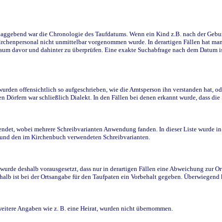
ggebend war die Chronologie des Taufdatums. Wenn ein Kind z.B. nach der Geburt 
rchenpersonal nicht unmittelbar vorgenommen wurde. In derartigen Fällen hat man d
raum davor und dahinter zu überprüfen. Eine exakte Suchabfrage nach dem Datum i
den offensichtlich so aufgeschrieben, wie die Amtsperson ihn verstanden hat, ode
n Dörfern war schließlich Dialekt. In den Fällen bei denen erkannt wurde, dass di
t, wobei mehrere Schreibvarianten Anwendung fanden. In dieser Liste wurde in de
n und den im Kirchenbuch verwendeten Schreibvarianten.
wurde deshalb vorausgesetzt, dass nur in derartigen Fällen eine Abweichung zur O
eshalb ist bei der Ortsangabe für den Taufpaten ein Vorbehalt gegeben. Überwiegen
weitere Angaben wie z. B. eine Heirat, wurden nicht übernommen.