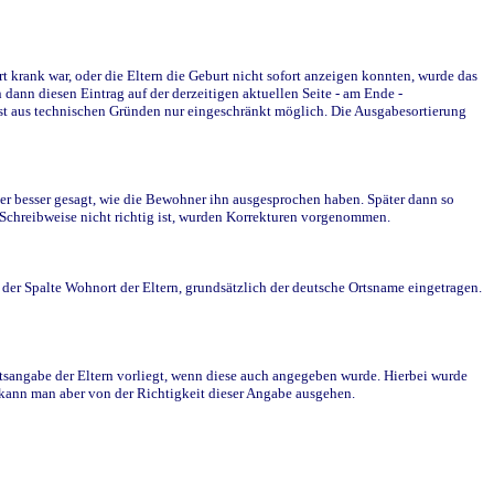
krank war, oder die Eltern die Geburt nicht sofort anzeigen konnten, wurde das
ann diesen Eintrag auf der derzeitigen aktuellen Seite - am Ende -
st aus technischen Gründen nur eingeschränkt möglich. Die Ausgabesortierung
r besser gesagt, wie die Bewohner ihn ausgesprochen haben. Später dann so
e Schreibweise nicht richtig ist, wurden Korrekturen vorgenommen.
r Spalte Wohnort der Eltern, grundsätzlich der deutsche Ortsname eingetragen.
rtsangabe der Eltern vorliegt, wenn diese auch angegeben wurde. Hierbei wurde
d kann man aber von der Richtigkeit dieser Angabe ausgehen.