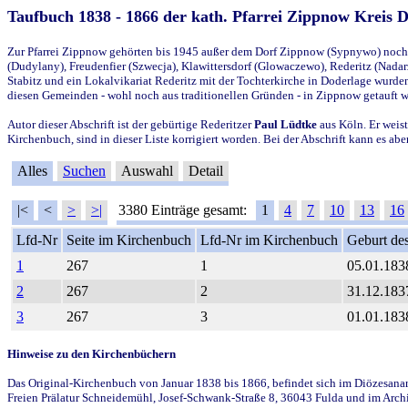
Taufbuch 1838 - 1866 der kath. Pfarrei Zippnow Kreis 
Zur Pfarrei Zippnow gehörten bis 1945 außer dem Dorf Zippnow (Sypnywo) noch d
(Dudylany), Freudenfier (Szwecja), Klawittersdorf (Glowaczewo), Rederitz (Nadarz
Stabitz und ein Lokalvikariat Rederitz mit der Tochterkirche in Doderlage wurd
diesen Gemeinden - wohl noch aus traditionellen Gründen - in Zippnow getauft 
Autor dieser Abschrift ist der gebürtige Rederitzer
Paul Lüdtke
aus Köln. Er weist
Kirchenbuch, sind in dieser Liste korrigiert worden. Bei der Abschrift kann es 
Alles
Suchen
Auswahl
Detail
|<
<
>
>|
3380 Einträge gesamt:
1
4
7
10
13
16
Lfd-Nr
Seite im Kirchenbuch
Lfd-Nr im Kirchenbuch
Geburt des
1
267
1
05.01.183
2
267
2
31.12.183
3
267
3
01.01.183
Hinweise zu den Kirchenbüchern
Das Original-Kirchenbuch von Januar 1838 bis 1866, befindet sich im Diözesanarch
Freien Prälatur Schneidemühl, Josef-Schwank-Straße 8, 36043 Fulda und im Archi