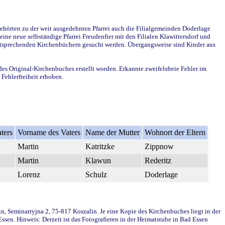
ehörten zu der weit ausgedehnten Pfarrei auch die Filialgemeinden Doderlage
ine neue selbständige Pfarrei Freudenfier mit den Filialen Klawittersdorf und
 entsprechenden Kirchenbüchern gesucht werden. Übergangsweise sind Kinder aus
des Original-Kirchenbuches erstellt worden. Erkannte zweifelsfreie Fehler im
Fehlerfreiheit erhoben.
ters
Vorname des Vaters
Name der Mutter
Wohnort der Eltern
Martin
Katritzke
Zippnow
Martin
Klawun
Rederitz
Lorenz
Schulz
Doderlage
in, Seminarryjna 2, 75-817 Koszalin. Je eine Kopie des Kirchenbuches liegt in der
en. Hinweis: Derzeit ist das Fotografieren in der Heimatstube in Bad Essen