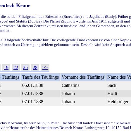
Deutsch Krone
ie beiden Filialgemeinden Briesenitz (Brzez`nica) und Jagdhaus (Budy). Früher g
yce) und Stabitz (Zdbice). Die Pfarrei Zippnow wurde im Jahr 1911 aufgeteilt und e
en errichtet. Ab diesem Zeitpunkt, müssen für diese ländlichen Gemeinden, in den
worden.
 auf folgende Sachverhalte hin: Die vorliegende Transkription ist von einer Kopie 
aber dennoch zu Übertragungsfehlern gekommen sein. Deshalb wird kein Anspruch auf 
19
22
25
28
>>
 Täuflings
Taufe des Täuflings
Vorname des Täuflings
Name des Va
8
05.01.1838
Catharina
Sack
7
07.01.1838
Johann
Höfft
8
07.01.1838
Johann
Heidkrüger
iv Koszalin, früher Köslin, in Polen. Die Anschrift lautet: Diözesanarchiv Koszal
v der Heimatstube des Heimatkreises Deutsch Krone, Ludwigsweg 10, 49152 Bad Ess