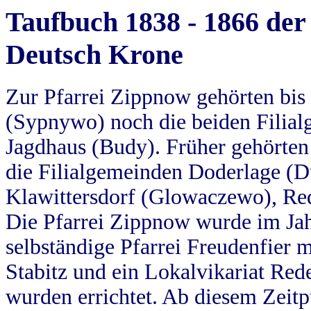
Taufbuch 1838 - 1866 der
Deutsch Krone
Zur Pfarrei Zippnow gehörten bi
(Sypnywo) noch die beiden Filial
Jagdhaus (Budy). Früher gehörten 
die Filialgemeinden Doderlage (D
Klawittersdorf (Glowaczewo), Red
Die Pfarrei Zippnow wurde im Jah
selbständige Pfarrei Freudenfier m
Stabitz und ein Lokalvikariat Red
wurden errichtet. Ab diesem Zeitp