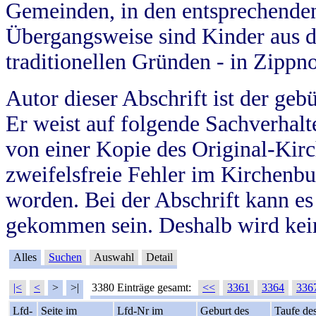
Gemeinden, in den entsprechende
Übergangsweise sind Kinder aus 
traditionellen Gründen - in Zippn
Autor dieser Abschrift ist der geb
Er weist auf folgende Sachverhalte
von einer Kopie des Original-Kirc
zweifelsfreie Fehler im Kirchenbuc
worden. Bei der Abschrift kann e
gekommen sein. Deshalb wird kein
Alles
Suchen
Auswahl
Detail
|<
<
>
>|
3380 Einträge gesamt:
<<
3361
3364
336
Lfd-
Seite im
Lfd-Nr im
Geburt des
Taufe de