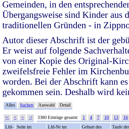
Gemeinden, in den entsprechende
Übergangsweise sind Kinder aus 
traditionellen Gründen - in Zippn
Autor dieser Abschrift ist der geb
Er weist auf folgende Sachverhalte
von einer Kopie des Original-Kirc
zweifelsfreie Fehler im Kirchenbuc
worden. Bei der Abschrift kann e
gekommen sein. Deshalb wird kein
Alles
Suchen
Auswahl
Detail
|<
<
>
>|
3380 Einträge gesamt:
1
4
7
10
13
16
Lfd-
Seite im
Lfd-Nr im
Geburt des
Taufe de