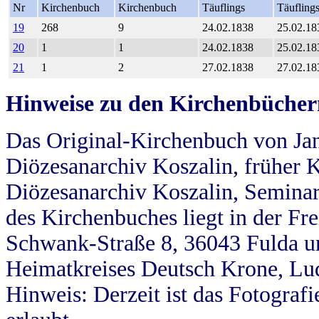
Nr
Kirchenbuch
Kirchenbuch
Täuflings
Täufling
19
268
9
24.02.1838
25.02.18
20
1
1
24.02.1838
25.02.18
21
1
2
27.02.1838
27.02.18
Hinweise zu den Kirchenbücher
Das Original-Kirchenbuch von Jan
Diözesanarchiv Koszalin, früher Kö
Diözesanarchiv Koszalin, Seminar
des Kirchenbuches liegt in der Fr
Schwank-Straße 8, 36043 Fulda u
Heimatkreises Deutsch Krone, Lu
Hinweis: Derzeit ist das Fotograf