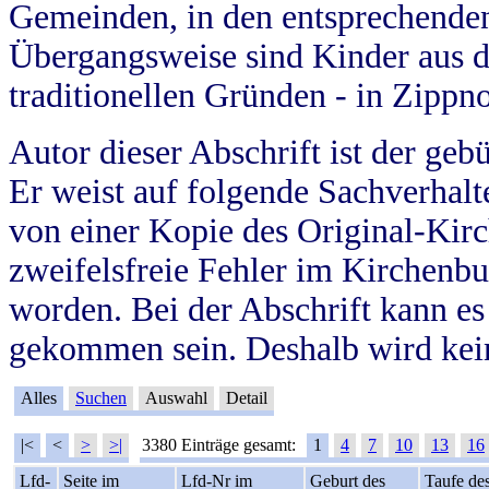
Gemeinden, in den entsprechende
Übergangsweise sind Kinder aus 
traditionellen Gründen - in Zippn
Autor dieser Abschrift ist der geb
Er weist auf folgende Sachverhalte
von einer Kopie des Original-Kirc
zweifelsfreie Fehler im Kirchenbuc
worden. Bei der Abschrift kann e
gekommen sein. Deshalb wird kein
Alles
Suchen
Auswahl
Detail
|<
<
>
>|
3380 Einträge gesamt:
1
4
7
10
13
16
Lfd-
Seite im
Lfd-Nr im
Geburt des
Taufe de