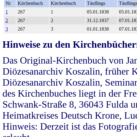
Nr
Kirchenbuch
Kirchenbuch
Täuflings
Täufling
1
267
1
05.01.1838
05.01.18
2
267
2
31.12.1837
07.01.18
3
267
3
01.01.1838
07.01.18
Hinweise zu den Kirchenbücher
Das Original-Kirchenbuch von Jan
Diözesanarchiv Koszalin, früher Kö
Diözesanarchiv Koszalin, Seminar
des Kirchenbuches liegt in der Fr
Schwank-Straße 8, 36043 Fulda u
Heimatkreises Deutsch Krone, Lu
Hinweis: Derzeit ist das Fotograf