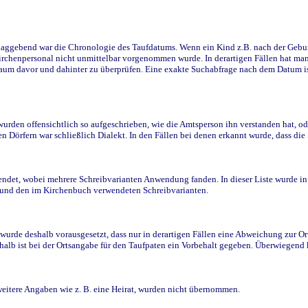
ggebend war die Chronologie des Taufdatums. Wenn ein Kind z.B. nach der Geburt 
rchenpersonal nicht unmittelbar vorgenommen wurde. In derartigen Fällen hat man d
raum davor und dahinter zu überprüfen. Eine exakte Suchabfrage nach dem Datum i
den offensichtlich so aufgeschrieben, wie die Amtsperson ihn verstanden hat, ode
n Dörfern war schließlich Dialekt. In den Fällen bei denen erkannt wurde, dass di
t, wobei mehrere Schreibvarianten Anwendung fanden. In dieser Liste wurde in de
n und den im Kirchenbuch verwendeten Schreibvarianten.
wurde deshalb vorausgesetzt, dass nur in derartigen Fällen eine Abweichung zur O
eshalb ist bei der Ortsangabe für den Taufpaten ein Vorbehalt gegeben. Überwiegen
weitere Angaben wie z. B. eine Heirat, wurden nicht übernommen.