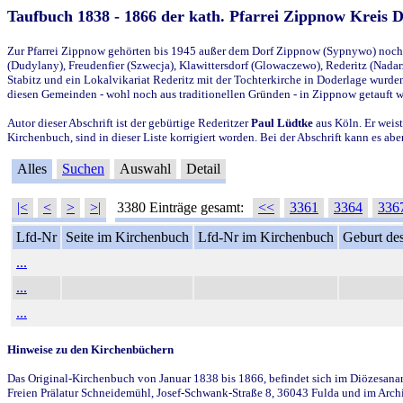
Taufbuch 1838 - 1866 der kath. Pfarrei Zippnow Kreis 
Zur Pfarrei Zippnow gehörten bis 1945 außer dem Dorf Zippnow (Sypnywo) noch d
(Dudylany), Freudenfier (Szwecja), Klawittersdorf (Glowaczewo), Rederitz (Nadarz
Stabitz und ein Lokalvikariat Rederitz mit der Tochterkirche in Doderlage wurd
diesen Gemeinden - wohl noch aus traditionellen Gründen - in Zippnow getauft 
Autor dieser Abschrift ist der gebürtige Rederitzer
Paul Lüdtke
aus Köln. Er weist
Kirchenbuch, sind in dieser Liste korrigiert worden. Bei der Abschrift kann es 
Alles
Suchen
Auswahl
Detail
|<
<
>
>|
3380 Einträge gesamt:
<<
3361
3364
336
Lfd-Nr
Seite im Kirchenbuch
Lfd-Nr im Kirchenbuch
Geburt des
...
...
...
Hinweise zu den Kirchenbüchern
Das Original-Kirchenbuch von Januar 1838 bis 1866, befindet sich im Diözesanarch
Freien Prälatur Schneidemühl, Josef-Schwank-Straße 8, 36043 Fulda und im Archi