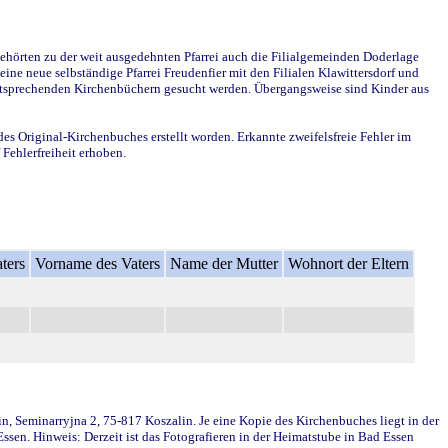
ehörten zu der weit ausgedehnten Pfarrei auch die Filialgemeinden Doderlage
ine neue selbständige Pfarrei Freudenfier mit den Filialen Klawittersdorf und
 entsprechenden Kirchenbüchern gesucht werden. Übergangsweise sind Kinder aus
des Original-Kirchenbuches erstellt worden. Erkannte zweifelsfreie Fehler im
Fehlerfreiheit erhoben.
ters
Vorname des Vaters
Name der Mutter
Wohnort der Eltern
in, Seminarryjna 2, 75-817 Koszalin. Je eine Kopie des Kirchenbuches liegt in der
en. Hinweis: Derzeit ist das Fotografieren in der Heimatstube in Bad Essen