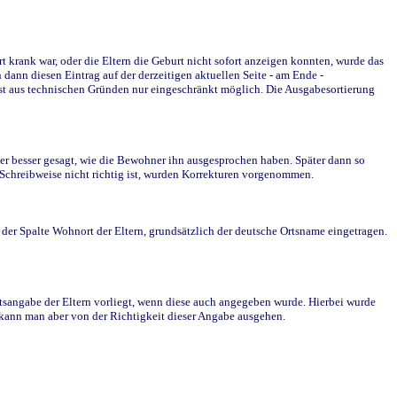
krank war, oder die Eltern die Geburt nicht sofort anzeigen konnten, wurde das
ann diesen Eintrag auf der derzeitigen aktuellen Seite - am Ende -
st aus technischen Gründen nur eingeschränkt möglich. Die Ausgabesortierung
r besser gesagt, wie die Bewohner ihn ausgesprochen haben. Später dann so
e Schreibweise nicht richtig ist, wurden Korrekturen vorgenommen.
r Spalte Wohnort der Eltern, grundsätzlich der deutsche Ortsname eingetragen.
rtsangabe der Eltern vorliegt, wenn diese auch angegeben wurde. Hierbei wurde
d kann man aber von der Richtigkeit dieser Angabe ausgehen.