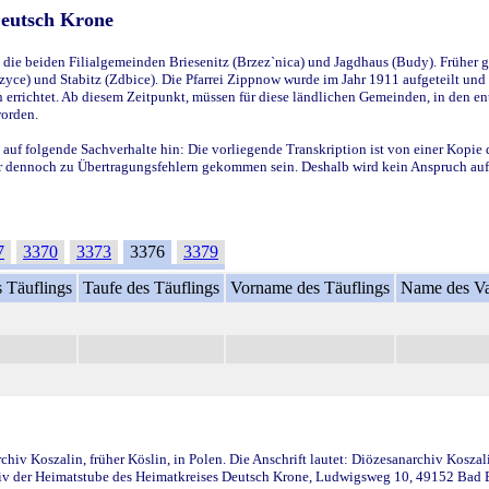
Deutsch Krone
ie beiden Filialgemeinden Briesenitz (Brzez`nica) und Jagdhaus (Budy). Früher g
yce) und Stabitz (Zdbice). Die Pfarrei Zippnow wurde im Jahr 1911 aufgeteilt und e
en errichtet. Ab diesem Zeitpunkt, müssen für diese ländlichen Gemeinden, in den
worden.
 auf folgende Sachverhalte hin: Die vorliegende Transkription ist von einer Kopie 
aber dennoch zu Übertragungsfehlern gekommen sein. Deshalb wird kein Anspruch auf 
7
3370
3373
3376
3379
 Täuflings
Taufe des Täuflings
Vorname des Täuflings
Name des Va
iv Koszalin, früher Köslin, in Polen. Die Anschrift lautet: Diözesanarchiv Koszal
v der Heimatstube des Heimatkreises Deutsch Krone, Ludwigsweg 10, 49152 Bad Ess