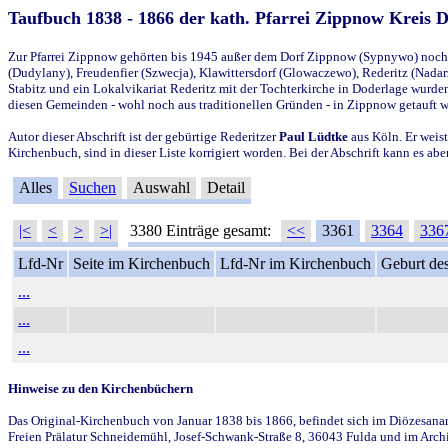
Taufbuch 1838 - 1866 der kath. Pfarrei Zippnow Kreis 
Zur Pfarrei Zippnow gehörten bis 1945 außer dem Dorf Zippnow (Sypnywo) noch d
(Dudylany), Freudenfier (Szwecja), Klawittersdorf (Glowaczewo), Rederitz (Nadarz
Stabitz und ein Lokalvikariat Rederitz mit der Tochterkirche in Doderlage wurd
diesen Gemeinden - wohl noch aus traditionellen Gründen - in Zippnow getauft 
Autor dieser Abschrift ist der gebürtige Rederitzer
Paul Lüdtke
aus Köln. Er weist
Kirchenbuch, sind in dieser Liste korrigiert worden. Bei der Abschrift kann es 
Alles
Suchen
Auswahl
Detail
|<
<
>
>|
3380 Einträge gesamt:
<<
3361
3364
336
Lfd-Nr
Seite im Kirchenbuch
Lfd-Nr im Kirchenbuch
Geburt des
...
...
...
Hinweise zu den Kirchenbüchern
Das Original-Kirchenbuch von Januar 1838 bis 1866, befindet sich im Diözesanarch
Freien Prälatur Schneidemühl, Josef-Schwank-Straße 8, 36043 Fulda und im Archi