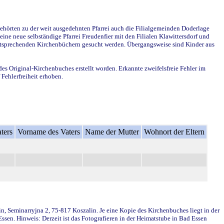
ehörten zu der weit ausgedehnten Pfarrei auch die Filialgemeinden Doderlage
ine neue selbständige Pfarrei Freudenfier mit den Filialen Klawittersdorf und
 entsprechenden Kirchenbüchern gesucht werden. Übergangsweise sind Kinder aus
des Original-Kirchenbuches erstellt worden. Erkannte zweifelsfreie Fehler im
Fehlerfreiheit erhoben.
ters
Vorname des Vaters
Name der Mutter
Wohnort der Eltern
in, Seminarryjna 2, 75-817 Koszalin. Je eine Kopie des Kirchenbuches liegt in der
en. Hinweis: Derzeit ist das Fotografieren in der Heimatstube in Bad Essen