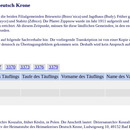
Deutsch Krone
ie beiden Filialgemeinden Briesenitz (Brzez`nica) und Jagdhaus (Budy). Früher g
yce) und Stabitz (Zdbice). Die Pfarrei Zippnow wurde im Jahr 1911 aufgeteilt und e
en errichtet. Ab diesem Zeitpunkt, müssen für diese ländlichen Gemeinden, in den
worden.
 auf folgende Sachverhalte hin: Die vorliegende Transkription ist von einer Kopie 
aber dennoch zu Übertragungsfehlern gekommen sein. Deshalb wird kein Anspruch auf 
7
3370
3373
3376
3379
 Täuflings
Taufe des Täuflings
Vorname des Täuflings
Name des Va
iv Koszalin, früher Köslin, in Polen. Die Anschrift lautet: Diözesanarchiv Koszal
v der Heimatstube des Heimatkreises Deutsch Krone, Ludwigsweg 10, 49152 Bad Ess