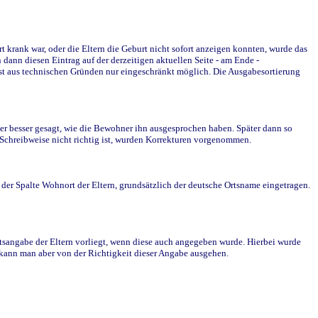
krank war, oder die Eltern die Geburt nicht sofort anzeigen konnten, wurde das
ann diesen Eintrag auf der derzeitigen aktuellen Seite - am Ende -
st aus technischen Gründen nur eingeschränkt möglich. Die Ausgabesortierung
r besser gesagt, wie die Bewohner ihn ausgesprochen haben. Später dann so
e Schreibweise nicht richtig ist, wurden Korrekturen vorgenommen.
r Spalte Wohnort der Eltern, grundsätzlich der deutsche Ortsname eingetragen.
rtsangabe der Eltern vorliegt, wenn diese auch angegeben wurde. Hierbei wurde
d kann man aber von der Richtigkeit dieser Angabe ausgehen.