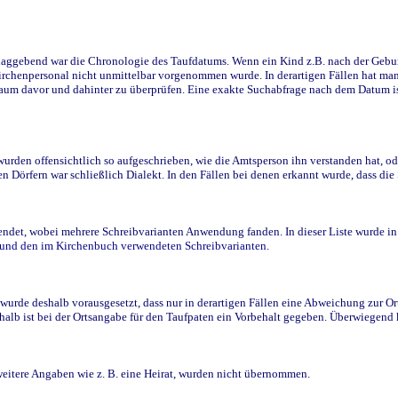
ggebend war die Chronologie des Taufdatums. Wenn ein Kind z.B. nach der Geburt 
rchenpersonal nicht unmittelbar vorgenommen wurde. In derartigen Fällen hat man d
raum davor und dahinter zu überprüfen. Eine exakte Suchabfrage nach dem Datum i
den offensichtlich so aufgeschrieben, wie die Amtsperson ihn verstanden hat, ode
n Dörfern war schließlich Dialekt. In den Fällen bei denen erkannt wurde, dass di
t, wobei mehrere Schreibvarianten Anwendung fanden. In dieser Liste wurde in de
n und den im Kirchenbuch verwendeten Schreibvarianten.
wurde deshalb vorausgesetzt, dass nur in derartigen Fällen eine Abweichung zur O
eshalb ist bei der Ortsangabe für den Taufpaten ein Vorbehalt gegeben. Überwiegen
weitere Angaben wie z. B. eine Heirat, wurden nicht übernommen.