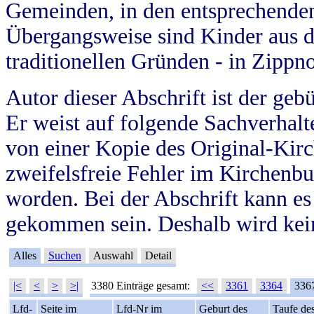
Gemeinden, in den entsprechende
Übergangsweise sind Kinder aus 
traditionellen Gründen - in Zippn
Autor dieser Abschrift ist der geb
Er weist auf folgende Sachverhalte
von einer Kopie des Original-Kirc
zweifelsfreie Fehler im Kirchenbuc
worden. Bei der Abschrift kann e
gekommen sein. Deshalb wird kein
Alles
Suchen
Auswahl
Detail
|<
<
>
>|
3380 Einträge gesamt:
<<
3361
3364
336
Lfd-
Seite im
Lfd-Nr im
Geburt des
Taufe de