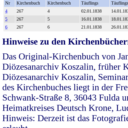
Nr
Kirchenbuch
Kirchenbuch
Täuflings
Täufling
4
267
4
02.01.1838
14.01.18
5
267
5
16.01.1838
18.01.18
6
267
6
21.01.1838
26.01.18
Hinweise zu den Kirchenbücher
Das Original-Kirchenbuch von Jan
Diözesanarchiv Koszalin, früher Kö
Diözesanarchiv Koszalin, Seminar
des Kirchenbuches liegt in der Fr
Schwank-Straße 8, 36043 Fulda u
Heimatkreises Deutsch Krone, Lu
Hinweis: Derzeit ist das Fotograf