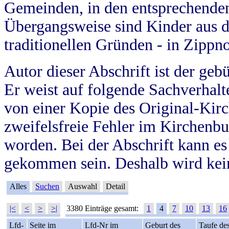
Gemeinden, in den entsprechende
Übergangsweise sind Kinder aus 
traditionellen Gründen - in Zippn
Autor dieser Abschrift ist der geb
Er weist auf folgende Sachverhalte
von einer Kopie des Original-Kirc
zweifelsfreie Fehler im Kirchenbuc
worden. Bei der Abschrift kann e
gekommen sein. Deshalb wird kein
Alles
Suchen
Auswahl
Detail
|<
<
>
>|
3380 Einträge gesamt:
1
4
7
10
13
16
Lfd-
Seite im
Lfd-Nr im
Geburt des
Taufe de