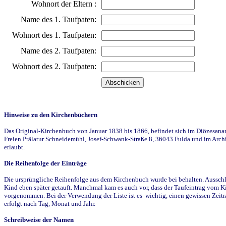
Wohnort der Eltern :
Name des 1. Taufpaten:
Wohnort des 1. Taufpaten:
Name des 2. Taufpaten:
Wohnort des 2. Taufpaten:
Hinweise zu den Kirchenbüchern
Das Original-Kirchenbuch von Januar 1838 bis 1866, befindet sich im Diözesanarch
Freien Prälatur Schneidemühl, Josef-Schwank-Straße 8, 36043 Fulda und im Archi
erlaubt.
Die Reihenfolge der Einträge
Die ursprüngliche Reihenfolge aus dem Kirchenbuch wurde bei behalten. Ausschla
Kind eben später getauft. Manchmal kam es auch vor, dass der Taufeintrag vom Ki
vorgenommen. Bei der Verwendung der Liste ist es wichtig, einen gewissen Zeit
erfolgt nach Tag, Monat und Jahr.
Schreibweise der Namen