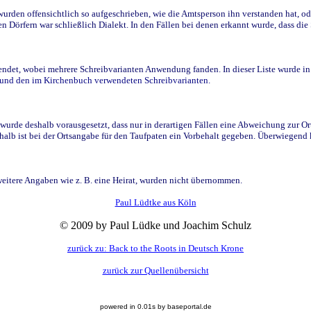
den offensichtlich so aufgeschrieben, wie die Amtsperson ihn verstanden hat, ode
n Dörfern war schließlich Dialekt. In den Fällen bei denen erkannt wurde, dass di
t, wobei mehrere Schreibvarianten Anwendung fanden. In dieser Liste wurde in de
n und den im Kirchenbuch verwendeten Schreibvarianten.
wurde deshalb vorausgesetzt, dass nur in derartigen Fällen eine Abweichung zur O
eshalb ist bei der Ortsangabe für den Taufpaten ein Vorbehalt gegeben. Überwiegen
weitere Angaben wie z. B. eine Heirat, wurden nicht übernommen.
Paul Lüdtke aus Köln
© 2009 by Paul Lüdke und Joachim Schulz
zurück zu: Back to the Roots in Deutsch Krone
zurück zur Quellenübersicht
powered in 0.01s by baseportal.de