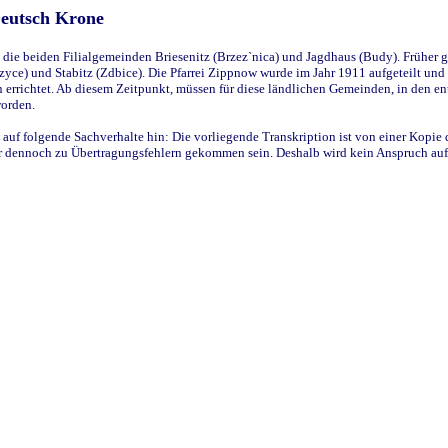
Deutsch Krone
ie beiden Filialgemeinden Briesenitz (Brzez`nica) und Jagdhaus (Budy). Früher g
yce) und Stabitz (Zdbice). Die Pfarrei Zippnow wurde im Jahr 1911 aufgeteilt und e
en errichtet. Ab diesem Zeitpunkt, müssen für diese ländlichen Gemeinden, in den
worden.
 auf folgende Sachverhalte hin: Die vorliegende Transkription ist von einer Kopie 
aber dennoch zu Übertragungsfehlern gekommen sein. Deshalb wird kein Anspruch auf 