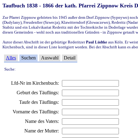
Taufbuch 1838 - 1866 der kath. Pfarrei Zippnow Kreis 
Zur Pfarrei Zippnow gehörten bis 1945 außer dem Dorf Zippnow (Sypnywo) noch d
(Dudylany), Freudenfier (Szwecja), Klawittersdorf (Glowaczewo), Rederitz (Nadarz
Stabitz und ein Lokalvikariat Rederitz mit der Tochterkirche in Doderlage wurd
diesen Gemeinden - wohl noch aus traditionellen Gründen - in Zippnow getauft 
Autor dieser Abschrift ist der gebürtige Rederitzer
Paul Lüdtke
aus Köln. Er weist
Kirchenbuch, sind in dieser Liste korrigiert worden. Bei der Abschrift kann es 
Alles
Suchen
Auswahl
Detail
Suche:
Lfd-Nr im Kirchenbuch:
Geburt des Täuflings:
Taufe des Täuflings:
Vorname des Täuflings:
Name des Vaters:
Name der Mutter: