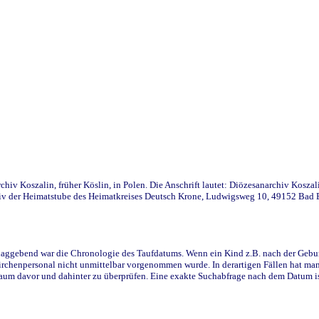
iv Koszalin, früher Köslin, in Polen. Die Anschrift lautet: Diözesanarchiv Koszal
v der Heimatstube des Heimatkreises Deutsch Krone, Ludwigsweg 10, 49152 Bad Ess
ggebend war die Chronologie des Taufdatums. Wenn ein Kind z.B. nach der Geburt 
rchenpersonal nicht unmittelbar vorgenommen wurde. In derartigen Fällen hat man d
raum davor und dahinter zu überprüfen. Eine exakte Suchabfrage nach dem Datum i