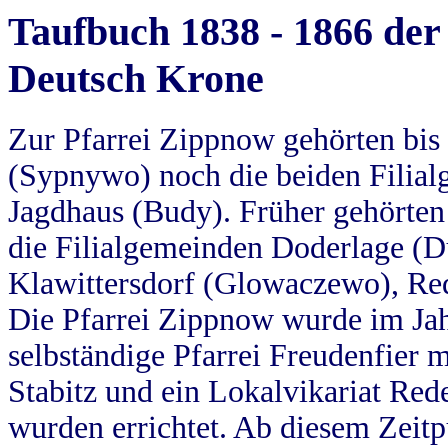
Taufbuch 1838 - 1866 der
Deutsch Krone
Zur Pfarrei Zippnow gehörten bi
(Sypnywo) noch die beiden Filial
Jagdhaus (Budy). Früher gehörten 
die Filialgemeinden Doderlage (D
Klawittersdorf (Glowaczewo), Red
Die Pfarrei Zippnow wurde im Jah
selbständige Pfarrei Freudenfier m
Stabitz und ein Lokalvikariat Red
wurden errichtet. Ab diesem Zeitp