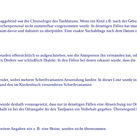
ggebend war die Chronologie des Taufdatums. Wenn ein Kind z.B. nach der Geburt 
rchenpersonal nicht unmittelbar vorgenommen wurde. In derartigen Fällen hat man d
raum davor und dahinter zu überprüfen. Eine exakte Suchabfrage nach dem Datum i
den offensichtlich so aufgeschrieben, wie die Amtsperson ihn verstanden hat, ode
n Dörfern war schließlich Dialekt. In den Fällen bei denen erkannt wurde, dass di
t, wobei mehrere Schreibvarianten Anwendung fanden. In dieser Liste wurde in de
n und den im Kirchenbuch verwendeten Schreibvarianten.
wurde deshalb vorausgesetzt, dass nur in derartigen Fällen eine Abweichung zur O
eshalb ist bei der Ortsangabe für den Taufpaten ein Vorbehalt gegeben. Überwiegen
weitere Angaben wie z. B. eine Heirat, wurden nicht übernommen.