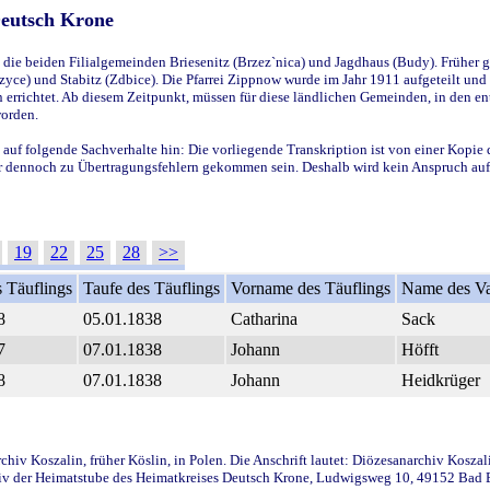
Deutsch Krone
ie beiden Filialgemeinden Briesenitz (Brzez`nica) und Jagdhaus (Budy). Früher g
yce) und Stabitz (Zdbice). Die Pfarrei Zippnow wurde im Jahr 1911 aufgeteilt und e
en errichtet. Ab diesem Zeitpunkt, müssen für diese ländlichen Gemeinden, in den
worden.
 auf folgende Sachverhalte hin: Die vorliegende Transkription ist von einer Kopie 
aber dennoch zu Übertragungsfehlern gekommen sein. Deshalb wird kein Anspruch auf 
19
22
25
28
>>
 Täuflings
Taufe des Täuflings
Vorname des Täuflings
Name des Va
8
05.01.1838
Catharina
Sack
7
07.01.1838
Johann
Höfft
8
07.01.1838
Johann
Heidkrüger
iv Koszalin, früher Köslin, in Polen. Die Anschrift lautet: Diözesanarchiv Koszal
v der Heimatstube des Heimatkreises Deutsch Krone, Ludwigsweg 10, 49152 Bad Ess