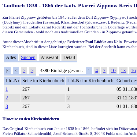
Taufbuch 1838 - 1866 der kath. Pfarrei Zippnow Kreis 
Zur Pfarrei Zippnow gehörten bis 1945 außer dem Dorf Zippnow (Sypnywo) noch d
(Dudylany), Freudenfier (Szwecja), Klawittersdorf (Glowaczewo), Rederitz (Nadarz
Stabitz und ein Lokalvikariat Rederitz mit der Tochterkirche in Doderlage wurd
diesen Gemeinden - wohl noch aus traditionellen Gründen - in Zippnow getauft 
Autor dieser Abschrift ist der gebürtige Rederitzer
Paul Lüdtke
aus Köln. Er weist
Kirchenbuch, sind in dieser Liste korrigiert worden. Bei der Abschrift kann es 
Alles
Suchen
Auswahl
Detail
|<
<
>
>|
3380 Einträge gesamt:
1
4
7
10
13
16
Lfd-Nr
Seite im Kirchenbuch
Lfd-Nr im Kirchenbuch
Geburt des
1
267
1
05.01.183
2
267
2
31.12.183
3
267
3
01.01.183
Hinweise zu den Kirchenbüchern
Das Original-Kirchenbuch von Januar 1838 bis 1866, befindet sich im Diözesanarch
Freien Prälatur Schneidemühl, Josef-Schwank-Straße 8, 36043 Fulda und im Archi