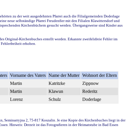
ehörten zu der weit ausgedehnten Pfarrei auch die Filialgemeinden Doderlage
ine neue selbständige Pfarrei Freudenfier mit den Filialen Klawittersdorf und
 entsprechenden Kirchenbüchern gesucht werden. Übergangsweise sind Kinder aus
des Original-Kirchenbuches erstellt worden. Erkannte zweifelsfreie Fehler im
Fehlerfreiheit erhoben.
ters
Vorname des Vaters
Name der Mutter
Wohnort der Eltern
Martin
Katritzke
Zippnow
Martin
Klawun
Rederitz
Lorenz
Schulz
Doderlage
in, Seminarryjna 2, 75-817 Koszalin. Je eine Kopie des Kirchenbuches liegt in der
en. Hinweis: Derzeit ist das Fotografieren in der Heimatstube in Bad Essen