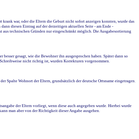
krank war, oder die Eltern die Geburt nicht sofort anzeigen konnten, wurde das
ann diesen Eintrag auf der derzeitigen aktuellen Seite - am Ende -
st aus technischen Gründen nur eingeschränkt möglich. Die Ausgabesortierung
r besser gesagt, wie die Bewohner ihn ausgesprochen haben. Später dann so
e Schreibweise nicht richtig ist, wurden Korrekturen vorgenommen.
r Spalte Wohnort der Eltern, grundsätzlich der deutsche Ortsname eingetragen.
rtsangabe der Eltern vorliegt, wenn diese auch angegeben wurde. Hierbei wurde
d kann man aber von der Richtigkeit dieser Angabe ausgehen.