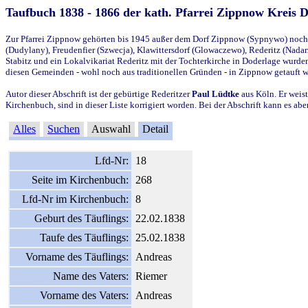
Taufbuch 1838 - 1866 der kath. Pfarrei Zippnow Kreis 
Zur Pfarrei Zippnow gehörten bis 1945 außer dem Dorf Zippnow (Sypnywo) noch d
(Dudylany), Freudenfier (Szwecja), Klawittersdorf (Glowaczewo), Rederitz (Nadarz
Stabitz und ein Lokalvikariat Rederitz mit der Tochterkirche in Doderlage wurd
diesen Gemeinden - wohl noch aus traditionellen Gründen - in Zippnow getauft 
Autor dieser Abschrift ist der gebürtige Rederitzer
Paul Lüdtke
aus Köln. Er weist
Kirchenbuch, sind in dieser Liste korrigiert worden. Bei der Abschrift kann es 
Alles
Suchen
Auswahl
Detail
Lfd-Nr:
18
Seite im Kirchenbuch:
268
Lfd-Nr im Kirchenbuch:
8
Geburt des Täuflings:
22.02.1838
Taufe des Täuflings:
25.02.1838
Vorname des Täuflings:
Andreas
Name des Vaters:
Riemer
Vorname des Vaters:
Andreas