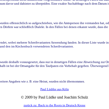
raum davor und dahinter zu überprüfen. Eine exakte Suchabfrage nach dem Datum i
den offensichtlich so aufgeschrieben, wie die Amtsperson ihn verstanden hat, ode
n Dörfern war schließlich Dialekt. In den Fällen bei denen erkannt wurde, dass di
t, wobei mehrere Schreibvarianten Anwendung fanden. In dieser Liste wurde in de
n und den im Kirchenbuch verwendeten Schreibvarianten.
wurde deshalb vorausgesetzt, dass nur in derartigen Fällen eine Abweichung zur O
eshalb ist bei der Ortsangabe für den Taufpaten ein Vorbehalt gegeben. Überwiegen
weitere Angaben wie z. B. eine Heirat, wurden nicht übernommen.
Paul Lüdtke aus Köln
© 2009 by Paul Lüdke und Joachim Schulz
zurück zu: Back to the Roots in Deutsch Krone