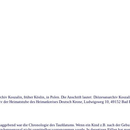
iv Koszalin, früher Köslin, in Polen. Die Anschrift lautet: Diözesanarchiv Koszal
v der Heimatstube des Heimatkreises Deutsch Krone, Ludwigsweg 10, 49152 Bad Ess
ggebend war die Chronologie des Taufdatums. Wenn ein Kind z.B. nach der Geburt 
rchenpersonal nicht unmittelbar vorgenommen wurde. In derartigen Fällen hat man d