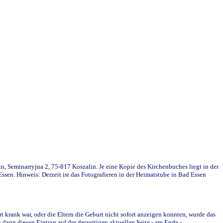
in, Seminarryjna 2, 75-817 Koszalin. Je eine Kopie des Kirchenbuches liegt in der
en. Hinweis: Derzeit ist das Fotografieren in der Heimatstube in Bad Essen
krank war, oder die Eltern die Geburt nicht sofort anzeigen konnten, wurde das
ann diesen Eintrag auf der derzeitigen aktuellen Seite - am Ende -