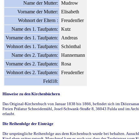
Name der Mutter:
Mudrow
Vorname der Mutter:
Elisabeth
Wohnort der Eltern :
Freudenfier
Name des 1. Taufpaten:
Kutz
Vorname des 1. Taufpaten:
Andreas
Wohnort des 1. Taufpaten:
Schönthal
Name des 2. Taufpaten:
Hannemann
Vorname des 2. Taufpaten:
Rosa
Wohnort des 2. Taufpaten:
Freudenfier
Feld18:
Hinweise zu den Kirchenbüchern
Das Original-Kirchenbuch von Januar 1838 bis 1866, befindet sich im Diözesanarch
Freien Prälatur Schneidemühl, Josef-Schwank-Straße 8, 36043 Fulda und im Archi
erlaubt.
Die Reihenfolge der Einträge
Die ursprüngliche Reihenfolge aus dem Kirchenbuch wurde bei behalten. Ausschla
Kind eben später getauft. Manchmal kam es auch vor, dass der Taufeintrag vom Ki