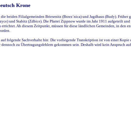
Deutsch Krone
ie beiden Filialgemeinden Briesenitz (Brzez`nica) und Jagdhaus (Budy). Früher g
yce) und Stabitz (Zdbice). Die Pfarrei Zippnow wurde im Jahr 1911 aufgeteilt und e
en errichtet. Ab diesem Zeitpunkt, müssen für diese ländlichen Gemeinden, in den
worden.
 auf folgende Sachverhalte hin: Die vorliegende Transkription ist von einer Kopie 
aber dennoch zu Übertragungsfehlern gekommen sein. Deshalb wird kein Anspruch auf 