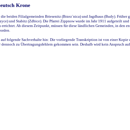
Deutsch Krone
ie beiden Filialgemeinden Briesenitz (Brzez`nica) und Jagdhaus (Budy). Früher g
yce) und Stabitz (Zdbice). Die Pfarrei Zippnow wurde im Jahr 1911 aufgeteilt und e
en errichtet. Ab diesem Zeitpunkt, müssen für diese ländlichen Gemeinden, in den
worden.
 auf folgende Sachverhalte hin: Die vorliegende Transkription ist von einer Kopie 
aber dennoch zu Übertragungsfehlern gekommen sein. Deshalb wird kein Anspruch auf 