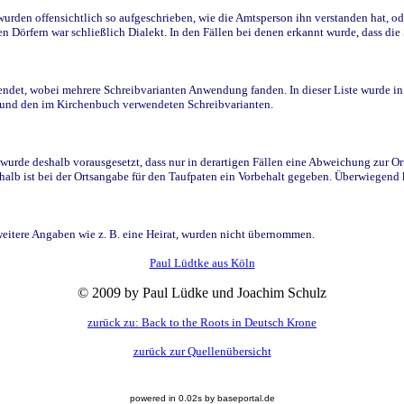
den offensichtlich so aufgeschrieben, wie die Amtsperson ihn verstanden hat, ode
n Dörfern war schließlich Dialekt. In den Fällen bei denen erkannt wurde, dass di
t, wobei mehrere Schreibvarianten Anwendung fanden. In dieser Liste wurde in de
n und den im Kirchenbuch verwendeten Schreibvarianten.
wurde deshalb vorausgesetzt, dass nur in derartigen Fällen eine Abweichung zur O
eshalb ist bei der Ortsangabe für den Taufpaten ein Vorbehalt gegeben. Überwiegen
weitere Angaben wie z. B. eine Heirat, wurden nicht übernommen.
Paul Lüdtke aus Köln
© 2009 by Paul Lüdke und Joachim Schulz
zurück zu: Back to the Roots in Deutsch Krone
zurück zur Quellenübersicht
powered in 0.02s by baseportal.de