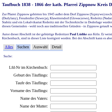
Taufbuch 1838 - 1866 der kath. Pfarrei Zippnow Kreis 
Zur Pfarrei Zippnow gehörten bis 1945 außer dem Dorf Zippnow (Sypnywo) noch d
(Dudylany), Freudenfier (Szwecja), Klawittersdorf (Glowaczewo), Rederitz (Nadarz
Stabitz und ein Lokalvikariat Rederitz mit der Tochterkirche in Doderlage wurd
diesen Gemeinden - wohl noch aus traditionellen Gründen - in Zippnow getauft 
Autor dieser Abschrift ist der gebürtige Rederitzer
Paul Lüdtke
aus Köln. Er weist
Kirchenbuch, sind in dieser Liste korrigiert worden. Bei der Abschrift kann es 
Alles
Suchen
Auswahl
Detail
Suche:
Lfd-Nr im Kirchenbuch:
Geburt des Täuflings:
Taufe des Täuflings:
Vorname des Täuflings:
Name des Vaters:
Name der Mutter: