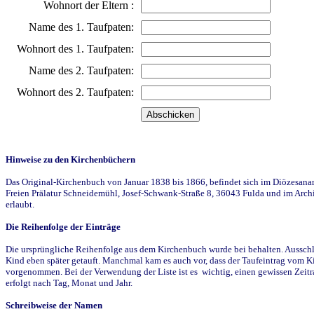
Wohnort der Eltern :
Name des 1. Taufpaten:
Wohnort des 1. Taufpaten:
Name des 2. Taufpaten:
Wohnort des 2. Taufpaten:
Hinweise zu den Kirchenbüchern
Das Original-Kirchenbuch von Januar 1838 bis 1866, befindet sich im Diözesanarch
Freien Prälatur Schneidemühl, Josef-Schwank-Straße 8, 36043 Fulda und im Archi
erlaubt.
Die Reihenfolge der Einträge
Die ursprüngliche Reihenfolge aus dem Kirchenbuch wurde bei behalten. Ausschla
Kind eben später getauft. Manchmal kam es auch vor, dass der Taufeintrag vom Ki
vorgenommen. Bei der Verwendung der Liste ist es wichtig, einen gewissen Zeit
erfolgt nach Tag, Monat und Jahr.
Schreibweise der Namen