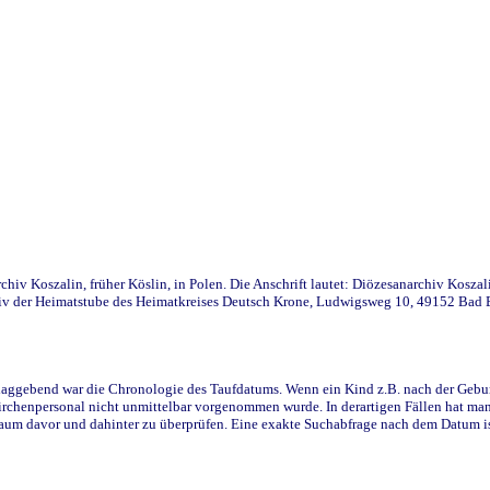
iv Koszalin, früher Köslin, in Polen. Die Anschrift lautet: Diözesanarchiv Koszal
v der Heimatstube des Heimatkreises Deutsch Krone, Ludwigsweg 10, 49152 Bad Ess
ggebend war die Chronologie des Taufdatums. Wenn ein Kind z.B. nach der Geburt 
rchenpersonal nicht unmittelbar vorgenommen wurde. In derartigen Fällen hat man d
raum davor und dahinter zu überprüfen. Eine exakte Suchabfrage nach dem Datum i