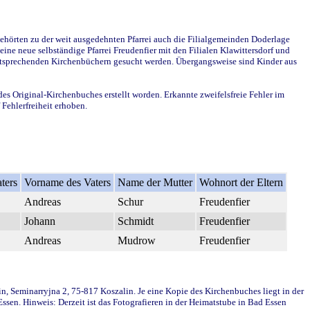
ehörten zu der weit ausgedehnten Pfarrei auch die Filialgemeinden Doderlage
ine neue selbständige Pfarrei Freudenfier mit den Filialen Klawittersdorf und
 entsprechenden Kirchenbüchern gesucht werden. Übergangsweise sind Kinder aus
des Original-Kirchenbuches erstellt worden. Erkannte zweifelsfreie Fehler im
Fehlerfreiheit erhoben.
ters
Vorname des Vaters
Name der Mutter
Wohnort der Eltern
Andreas
Schur
Freudenfier
Johann
Schmidt
Freudenfier
Andreas
Mudrow
Freudenfier
in, Seminarryjna 2, 75-817 Koszalin. Je eine Kopie des Kirchenbuches liegt in der
en. Hinweis: Derzeit ist das Fotografieren in der Heimatstube in Bad Essen