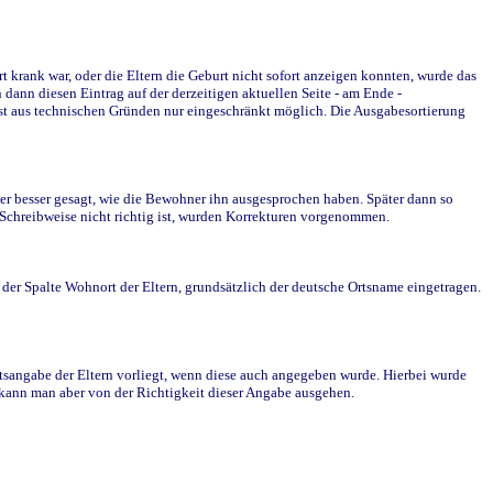
krank war, oder die Eltern die Geburt nicht sofort anzeigen konnten, wurde das
ann diesen Eintrag auf der derzeitigen aktuellen Seite - am Ende -
st aus technischen Gründen nur eingeschränkt möglich. Die Ausgabesortierung
r besser gesagt, wie die Bewohner ihn ausgesprochen haben. Später dann so
e Schreibweise nicht richtig ist, wurden Korrekturen vorgenommen.
r Spalte Wohnort der Eltern, grundsätzlich der deutsche Ortsname eingetragen.
rtsangabe der Eltern vorliegt, wenn diese auch angegeben wurde. Hierbei wurde
d kann man aber von der Richtigkeit dieser Angabe ausgehen.