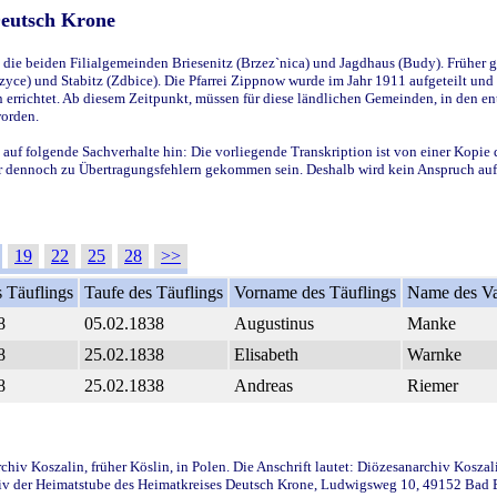
Deutsch Krone
ie beiden Filialgemeinden Briesenitz (Brzez`nica) und Jagdhaus (Budy). Früher g
yce) und Stabitz (Zdbice). Die Pfarrei Zippnow wurde im Jahr 1911 aufgeteilt und e
en errichtet. Ab diesem Zeitpunkt, müssen für diese ländlichen Gemeinden, in den
worden.
 auf folgende Sachverhalte hin: Die vorliegende Transkription ist von einer Kopie 
aber dennoch zu Übertragungsfehlern gekommen sein. Deshalb wird kein Anspruch auf 
19
22
25
28
>>
 Täuflings
Taufe des Täuflings
Vorname des Täuflings
Name des Va
8
05.02.1838
Augustinus
Manke
8
25.02.1838
Elisabeth
Warnke
8
25.02.1838
Andreas
Riemer
iv Koszalin, früher Köslin, in Polen. Die Anschrift lautet: Diözesanarchiv Koszal
v der Heimatstube des Heimatkreises Deutsch Krone, Ludwigsweg 10, 49152 Bad Ess