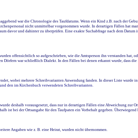
ggebend war die Chronologie des Taufdatums. Wenn ein Kind z.B. nach der Geburt 
rchenpersonal nicht unmittelbar vorgenommen wurde. In derartigen Fällen hat man d
raum davor und dahinter zu überprüfen. Eine exakte Suchabfrage nach dem Datum i
den offensichtlich so aufgeschrieben, wie die Amtsperson ihn verstanden hat, ode
n Dörfern war schließlich Dialekt. In den Fällen bei denen erkannt wurde, dass di
t, wobei mehrere Schreibvarianten Anwendung fanden. In dieser Liste wurde in de
n und den im Kirchenbuch verwendeten Schreibvarianten.
wurde deshalb vorausgesetzt, dass nur in derartigen Fällen eine Abweichung zur O
eshalb ist bei der Ortsangabe für den Taufpaten ein Vorbehalt gegeben. Überwiegen
weitere Angaben wie z. B. eine Heirat, wurden nicht übernommen.