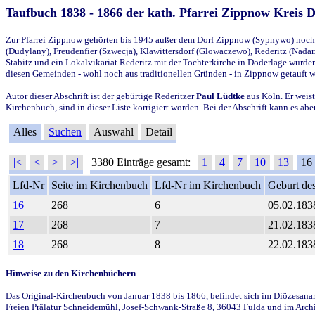
Taufbuch 1838 - 1866 der kath. Pfarrei Zippnow Kreis 
Zur Pfarrei Zippnow gehörten bis 1945 außer dem Dorf Zippnow (Sypnywo) noch d
(Dudylany), Freudenfier (Szwecja), Klawittersdorf (Glowaczewo), Rederitz (Nadarz
Stabitz und ein Lokalvikariat Rederitz mit der Tochterkirche in Doderlage wurd
diesen Gemeinden - wohl noch aus traditionellen Gründen - in Zippnow getauft 
Autor dieser Abschrift ist der gebürtige Rederitzer
Paul Lüdtke
aus Köln. Er weist
Kirchenbuch, sind in dieser Liste korrigiert worden. Bei der Abschrift kann es 
Alles
Suchen
Auswahl
Detail
|<
<
>
>|
3380 Einträge gesamt:
1
4
7
10
13
16
Lfd-Nr
Seite im Kirchenbuch
Lfd-Nr im Kirchenbuch
Geburt des
16
268
6
05.02.183
17
268
7
21.02.183
18
268
8
22.02.183
Hinweise zu den Kirchenbüchern
Das Original-Kirchenbuch von Januar 1838 bis 1866, befindet sich im Diözesanarch
Freien Prälatur Schneidemühl, Josef-Schwank-Straße 8, 36043 Fulda und im Archi