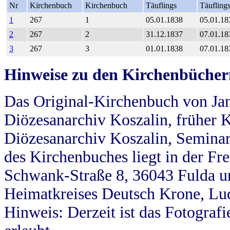
Nr
Kirchenbuch
Kirchenbuch
Täuflings
Täufling
1
267
1
05.01.1838
05.01.18
2
267
2
31.12.1837
07.01.18
3
267
3
01.01.1838
07.01.18
Hinweise zu den Kirchenbücher
Das Original-Kirchenbuch von Jan
Diözesanarchiv Koszalin, früher Kö
Diözesanarchiv Koszalin, Seminar
des Kirchenbuches liegt in der Fr
Schwank-Straße 8, 36043 Fulda u
Heimatkreises Deutsch Krone, Lu
Hinweis: Derzeit ist das Fotograf