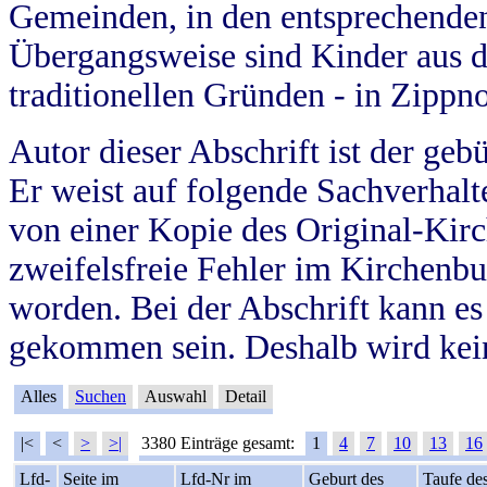
Gemeinden, in den entsprechende
Übergangsweise sind Kinder aus 
traditionellen Gründen - in Zippn
Autor dieser Abschrift ist der geb
Er weist auf folgende Sachverhalte
von einer Kopie des Original-Kirc
zweifelsfreie Fehler im Kirchenbuc
worden. Bei der Abschrift kann e
gekommen sein. Deshalb wird kein
Alles
Suchen
Auswahl
Detail
|<
<
>
>|
3380 Einträge gesamt:
1
4
7
10
13
16
Lfd-
Seite im
Lfd-Nr im
Geburt des
Taufe de