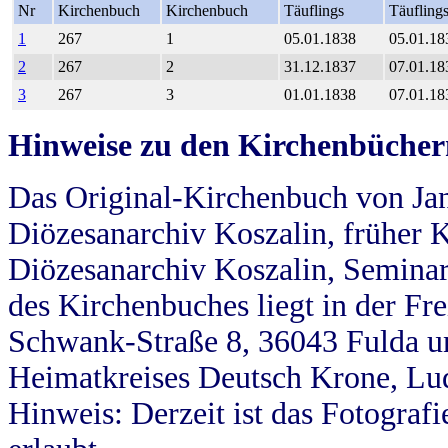
Nr
Kirchenbuch
Kirchenbuch
Täuflings
Täufling
1
267
1
05.01.1838
05.01.18
2
267
2
31.12.1837
07.01.18
3
267
3
01.01.1838
07.01.18
Hinweise zu den Kirchenbücher
Das Original-Kirchenbuch von Jan
Diözesanarchiv Koszalin, früher Kö
Diözesanarchiv Koszalin, Seminar
des Kirchenbuches liegt in der Fr
Schwank-Straße 8, 36043 Fulda u
Heimatkreises Deutsch Krone, Lu
Hinweis: Derzeit ist das Fotograf