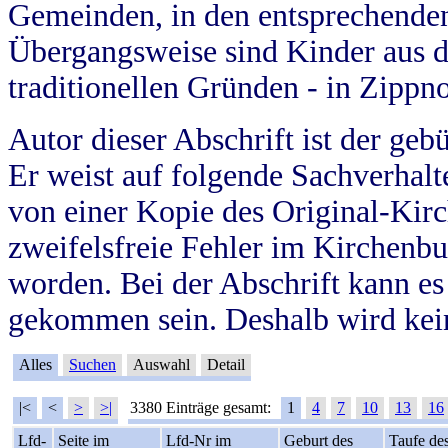
Gemeinden, in den entsprechende
Übergangsweise sind Kinder aus 
traditionellen Gründen - in Zippn
Autor dieser Abschrift ist der geb
Er weist auf folgende Sachverhalte
von einer Kopie des Original-Kirc
zweifelsfreie Fehler im Kirchenbuc
worden. Bei der Abschrift kann e
gekommen sein. Deshalb wird kein
Alles
Suchen
Auswahl
Detail
|<
<
>
>|
3380 Einträge gesamt:
1
4
7
10
13
16
Lfd-
Seite im
Lfd-Nr im
Geburt des
Taufe de