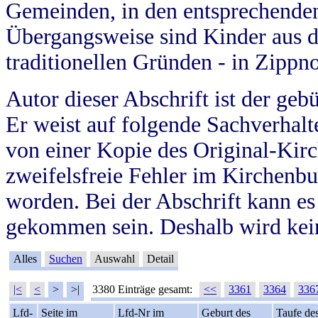
Gemeinden, in den entsprechende
Übergangsweise sind Kinder aus 
traditionellen Gründen - in Zippn
Autor dieser Abschrift ist der geb
Er weist auf folgende Sachverhalte
von einer Kopie des Original-Kirc
zweifelsfreie Fehler im Kirchenbuc
worden. Bei der Abschrift kann e
gekommen sein. Deshalb wird kein
Alles
Suchen
Auswahl
Detail
|<
<
>
>|
3380 Einträge gesamt:
<<
3361
3364
336
Lfd-
Seite im
Lfd-Nr im
Geburt des
Taufe de