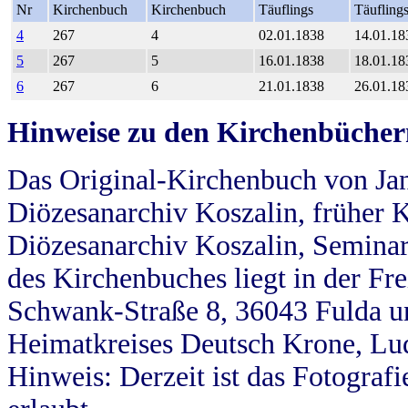
Nr
Kirchenbuch
Kirchenbuch
Täuflings
Täufling
4
267
4
02.01.1838
14.01.18
5
267
5
16.01.1838
18.01.18
6
267
6
21.01.1838
26.01.18
Hinweise zu den Kirchenbücher
Das Original-Kirchenbuch von Jan
Diözesanarchiv Koszalin, früher Kö
Diözesanarchiv Koszalin, Seminar
des Kirchenbuches liegt in der Fr
Schwank-Straße 8, 36043 Fulda u
Heimatkreises Deutsch Krone, Lu
Hinweis: Derzeit ist das Fotograf