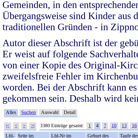
Gemeinden, in den entsprechende
Übergangsweise sind Kinder aus 
traditionellen Gründen - in Zippn
Autor dieser Abschrift ist der geb
Er weist auf folgende Sachverhalte
von einer Kopie des Original-Kirc
zweifelsfreie Fehler im Kirchenbuc
worden. Bei der Abschrift kann e
gekommen sein. Deshalb wird kein
Alles
Suchen
Auswahl
Detail
|<
<
>
>|
3380 Einträge gesamt:
1
4
7
10
13
16
Lfd-
Seite im
Lfd-Nr im
Geburt des
Taufe de