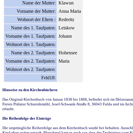
Name der Mutter:
Klawun
Vorname der Mutter:
Anna Maria
Wohnort der Eltern :
Rederitz
Name des 1. Taufpaten:
Leiskow
Vorname des 1. Taufpaten:
Johann
Wohnort des 1. Taufpaten:
Name des 2. Taufpaten:
Hohensee
Vorname des 2. Taufpaten:
Maria
Wohnort des 2. Taufpaten:
Feld18:
Hinweise zu den Kirchenbüchern
Das Original-Kirchenbuch von Januar 1838 bis 1866, befindet sich im Diözesanarch
Freien Prälatur Schneidemühl, Josef-Schwank-Straße 8, 36043 Fulda und im Archi
erlaubt.
Die Reihenfolge der Einträge
Die ursprüngliche Reihenfolge aus dem Kirchenbuch wurde bei behalten. Ausschla
Kind eben später getauft. Manchmal kam es auch vor, dass der Taufeintrag vom Ki