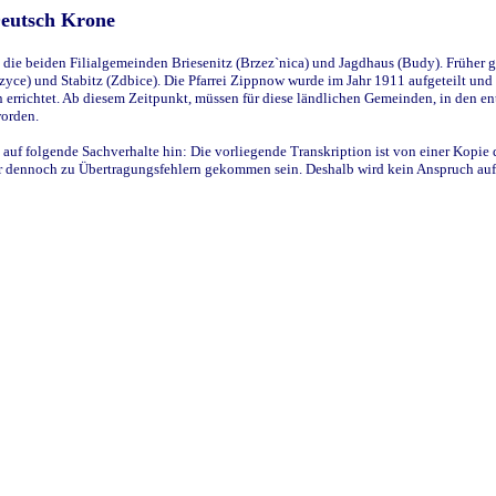
Deutsch Krone
ie beiden Filialgemeinden Briesenitz (Brzez`nica) und Jagdhaus (Budy). Früher g
yce) und Stabitz (Zdbice). Die Pfarrei Zippnow wurde im Jahr 1911 aufgeteilt und e
en errichtet. Ab diesem Zeitpunkt, müssen für diese ländlichen Gemeinden, in den
worden.
 auf folgende Sachverhalte hin: Die vorliegende Transkription ist von einer Kopie 
aber dennoch zu Übertragungsfehlern gekommen sein. Deshalb wird kein Anspruch auf 