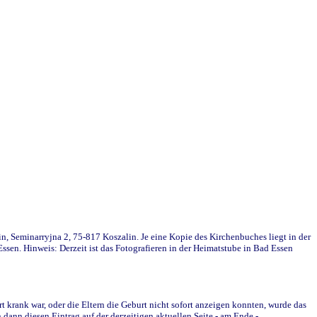
in, Seminarryjna 2, 75-817 Koszalin. Je eine Kopie des Kirchenbuches liegt in der
en. Hinweis: Derzeit ist das Fotografieren in der Heimatstube in Bad Essen
krank war, oder die Eltern die Geburt nicht sofort anzeigen konnten, wurde das
ann diesen Eintrag auf der derzeitigen aktuellen Seite - am Ende -