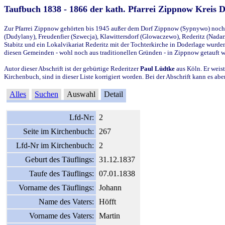
Taufbuch 1838 - 1866 der kath. Pfarrei Zippnow Kreis 
Zur Pfarrei Zippnow gehörten bis 1945 außer dem Dorf Zippnow (Sypnywo) noch d
(Dudylany), Freudenfier (Szwecja), Klawittersdorf (Glowaczewo), Rederitz (Nadarz
Stabitz und ein Lokalvikariat Rederitz mit der Tochterkirche in Doderlage wurd
diesen Gemeinden - wohl noch aus traditionellen Gründen - in Zippnow getauft 
Autor dieser Abschrift ist der gebürtige Rederitzer
Paul Lüdtke
aus Köln. Er weist
Kirchenbuch, sind in dieser Liste korrigiert worden. Bei der Abschrift kann es 
Alles
Suchen
Auswahl
Detail
Lfd-Nr:
2
Seite im Kirchenbuch:
267
Lfd-Nr im Kirchenbuch:
2
Geburt des Täuflings:
31.12.1837
Taufe des Täuflings:
07.01.1838
Vorname des Täuflings:
Johann
Name des Vaters:
Höfft
Vorname des Vaters:
Martin