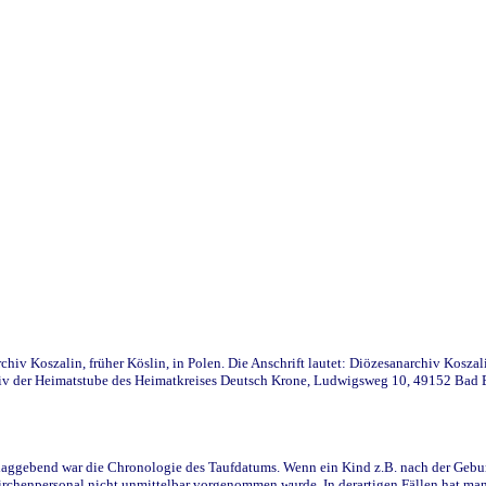
iv Koszalin, früher Köslin, in Polen. Die Anschrift lautet: Diözesanarchiv Koszal
v der Heimatstube des Heimatkreises Deutsch Krone, Ludwigsweg 10, 49152 Bad Ess
ggebend war die Chronologie des Taufdatums. Wenn ein Kind z.B. nach der Geburt 
rchenpersonal nicht unmittelbar vorgenommen wurde. In derartigen Fällen hat man d