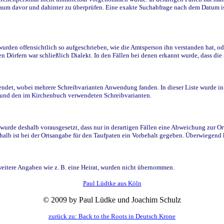
raum davor und dahinter zu überprüfen. Eine exakte Suchabfrage nach dem Datum i
den offensichtlich so aufgeschrieben, wie die Amtsperson ihn verstanden hat, ode
n Dörfern war schließlich Dialekt. In den Fällen bei denen erkannt wurde, dass di
t, wobei mehrere Schreibvarianten Anwendung fanden. In dieser Liste wurde in de
n und den im Kirchenbuch verwendeten Schreibvarianten.
wurde deshalb vorausgesetzt, dass nur in derartigen Fällen eine Abweichung zur O
eshalb ist bei der Ortsangabe für den Taufpaten ein Vorbehalt gegeben. Überwiegen
weitere Angaben wie z. B. eine Heirat, wurden nicht übernommen.
Paul Lüdtke aus Köln
© 2009 by Paul Lüdke und Joachim Schulz
zurück zu: Back to the Roots in Deutsch Krone