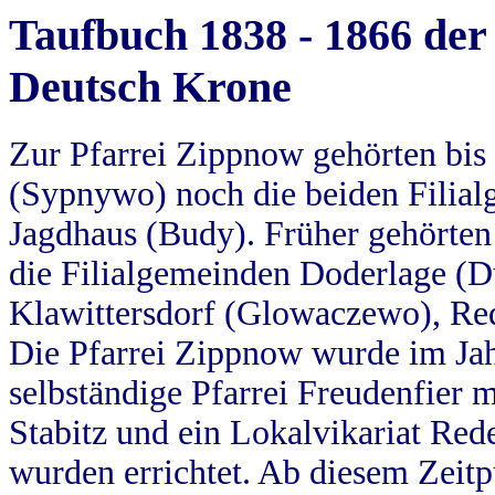
Taufbuch 1838 - 1866 der
Deutsch Krone
Zur Pfarrei Zippnow gehörten bi
(Sypnywo) noch die beiden Filial
Jagdhaus (Budy). Früher gehörten 
die Filialgemeinden Doderlage (D
Klawittersdorf (Glowaczewo), Red
Die Pfarrei Zippnow wurde im Jah
selbständige Pfarrei Freudenfier m
Stabitz und ein Lokalvikariat Red
wurden errichtet. Ab diesem Zeitp