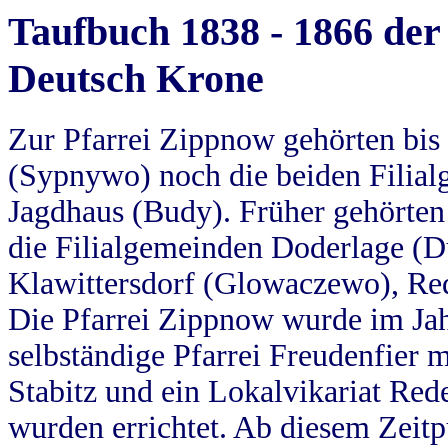
Taufbuch 1838 - 1866 der
Deutsch Krone
Zur Pfarrei Zippnow gehörten bi
(Sypnywo) noch die beiden Filial
Jagdhaus (Budy). Früher gehörten 
die Filialgemeinden Doderlage (D
Klawittersdorf (Glowaczewo), Red
Die Pfarrei Zippnow wurde im Jah
selbständige Pfarrei Freudenfier m
Stabitz und ein Lokalvikariat Red
wurden errichtet. Ab diesem Zeitp