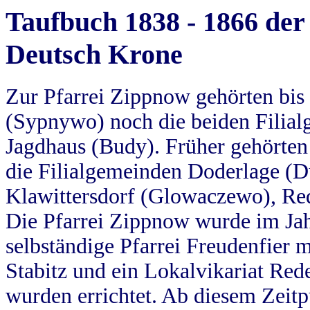
Taufbuch 1838 - 1866 der
Deutsch Krone
Zur Pfarrei Zippnow gehörten bi
(Sypnywo) noch die beiden Filial
Jagdhaus (Budy). Früher gehörten 
die Filialgemeinden Doderlage (D
Klawittersdorf (Glowaczewo), Red
Die Pfarrei Zippnow wurde im Jah
selbständige Pfarrei Freudenfier m
Stabitz und ein Lokalvikariat Red
wurden errichtet. Ab diesem Zeitp