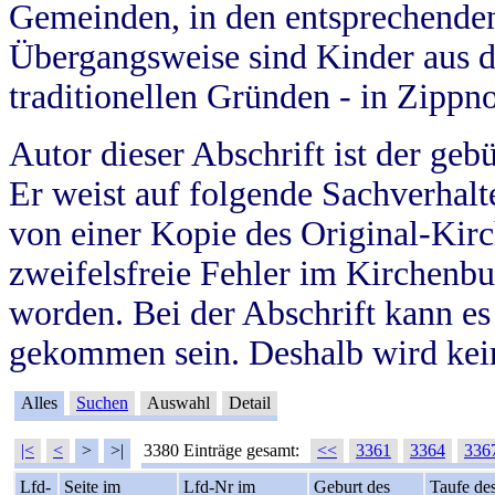
Gemeinden, in den entsprechende
Übergangsweise sind Kinder aus 
traditionellen Gründen - in Zippn
Autor dieser Abschrift ist der geb
Er weist auf folgende Sachverhalte
von einer Kopie des Original-Kirc
zweifelsfreie Fehler im Kirchenbuc
worden. Bei der Abschrift kann e
gekommen sein. Deshalb wird kein
Alles
Suchen
Auswahl
Detail
|<
<
>
>|
3380 Einträge gesamt:
<<
3361
3364
336
Lfd-
Seite im
Lfd-Nr im
Geburt des
Taufe de