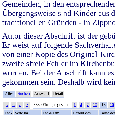
Gemeinden, in den entsprechende
Übergangsweise sind Kinder aus 
traditionellen Gründen - in Zippn
Autor dieser Abschrift ist der geb
Er weist auf folgende Sachverhalte
von einer Kopie des Original-Kirc
zweifelsfreie Fehler im Kirchenbuc
worden. Bei der Abschrift kann e
gekommen sein. Deshalb wird kein
Alles
Suchen
Auswahl
Detail
|<
<
>
>|
3380 Einträge gesamt:
1
4
7
10
13
16
Lfd-
Seite im
Lfd-Nr im
Geburt des
Taufe de