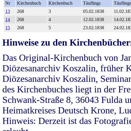
Nr
Kirchenbuch
Kirchenbuch
Täuflings
Täufling
13
268
3
05.02.1838
11.02.18
14
268
4
12.02.1838
14.02.18
15
268
5
23.02.1838
24.02.18
Hinweise zu den Kirchenbücher
Das Original-Kirchenbuch von Jan
Diözesanarchiv Koszalin, früher Kö
Diözesanarchiv Koszalin, Seminar
des Kirchenbuches liegt in der Fr
Schwank-Straße 8, 36043 Fulda u
Heimatkreises Deutsch Krone, Lu
Hinweis: Derzeit ist das Fotograf