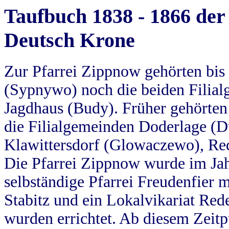
Taufbuch 1838 - 1866 der
Deutsch Krone
Zur Pfarrei Zippnow gehörten bi
(Sypnywo) noch die beiden Filial
Jagdhaus (Budy). Früher gehörten 
die Filialgemeinden Doderlage (D
Klawittersdorf (Glowaczewo), Red
Die Pfarrei Zippnow wurde im Jah
selbständige Pfarrei Freudenfier m
Stabitz und ein Lokalvikariat Red
wurden errichtet. Ab diesem Zeitp