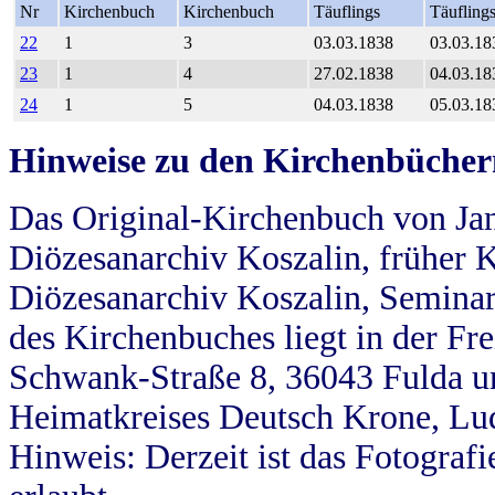
Nr
Kirchenbuch
Kirchenbuch
Täuflings
Täufling
22
1
3
03.03.1838
03.03.18
23
1
4
27.02.1838
04.03.18
24
1
5
04.03.1838
05.03.18
Hinweise zu den Kirchenbücher
Das Original-Kirchenbuch von Jan
Diözesanarchiv Koszalin, früher Kö
Diözesanarchiv Koszalin, Seminar
des Kirchenbuches liegt in der Fr
Schwank-Straße 8, 36043 Fulda u
Heimatkreises Deutsch Krone, Lu
Hinweis: Derzeit ist das Fotograf