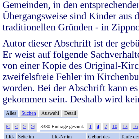
Gemeinden, in den entsprechende
Übergangsweise sind Kinder aus 
traditionellen Gründen - in Zippn
Autor dieser Abschrift ist der geb
Er weist auf folgende Sachverhalte
von einer Kopie des Original-Kirc
zweifelsfreie Fehler im Kirchenbuc
worden. Bei der Abschrift kann e
gekommen sein. Deshalb wird kein
Alles
Suchen
Auswahl
Detail
|<
<
>
>|
3380 Einträge gesamt:
1
4
7
10
13
16
Lfd-
Seite im
Lfd-Nr im
Geburt des
Taufe de