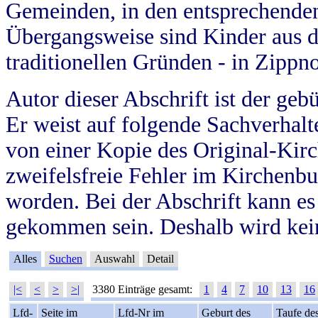
Gemeinden, in den entsprechende
Übergangsweise sind Kinder aus 
traditionellen Gründen - in Zippn
Autor dieser Abschrift ist der geb
Er weist auf folgende Sachverhalte
von einer Kopie des Original-Kirc
zweifelsfreie Fehler im Kirchenbuc
worden. Bei der Abschrift kann e
gekommen sein. Deshalb wird kein
Alles
Suchen
Auswahl
Detail
|<
<
>
>|
3380 Einträge gesamt:
1
4
7
10
13
16
Lfd-
Seite im
Lfd-Nr im
Geburt des
Taufe de