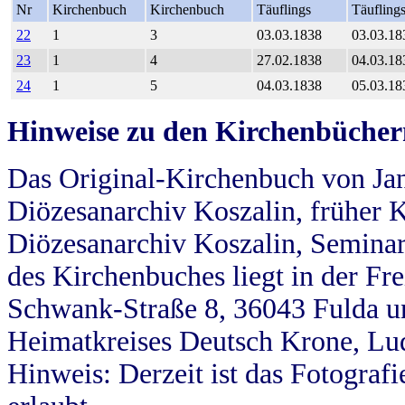
Nr
Kirchenbuch
Kirchenbuch
Täuflings
Täufling
22
1
3
03.03.1838
03.03.18
23
1
4
27.02.1838
04.03.18
24
1
5
04.03.1838
05.03.18
Hinweise zu den Kirchenbücher
Das Original-Kirchenbuch von Jan
Diözesanarchiv Koszalin, früher Kö
Diözesanarchiv Koszalin, Seminar
des Kirchenbuches liegt in der Fr
Schwank-Straße 8, 36043 Fulda u
Heimatkreises Deutsch Krone, Lu
Hinweis: Derzeit ist das Fotograf