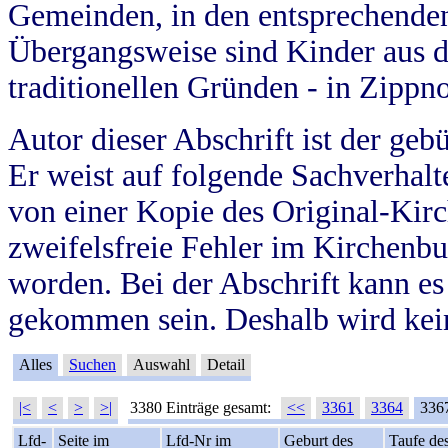
Gemeinden, in den entsprechende
Übergangsweise sind Kinder aus 
traditionellen Gründen - in Zippn
Autor dieser Abschrift ist der geb
Er weist auf folgende Sachverhalte
von einer Kopie des Original-Kirc
zweifelsfreie Fehler im Kirchenbuc
worden. Bei der Abschrift kann e
gekommen sein. Deshalb wird kein
Alles
Suchen
Auswahl
Detail
|<
<
>
>|
3380 Einträge gesamt:
<<
3361
3364
336
Lfd-
Seite im
Lfd-Nr im
Geburt des
Taufe de