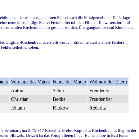
ehörten zu der weit ausgedehnten Pfarrei auch die Filialgemeinden Doderlage
ine neue selbständige Pfarrei Freudenfier mit den Filialen Klawittersdorf und
 entsprechenden Kirchenbüchern gesucht werden. Übergangsweise sind Kinder aus
des Original-Kirchenbuches erstellt worden. Erkannte zweifelsfreie Fehler im
Fehlerfreiheit erhoben.
ters
Vorname des Vaters
Name der Mutter
Wohnort der Eltern
Anton
Schur
Freudenfier
Christian
Bedke
Freudenfier
Johann
Karkow
Rederitz
in, Seminarryjna 2, 75-817 Koszalin. Je eine Kopie des Kirchenbuches liegt in der
en. Hinweis: Derzeit ist das Fotografieren in der Heimatstube in Bad Essen