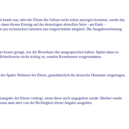
krank war, oder die Eltern die Geburt nicht sofort anzeigen konnten, wurde das
ann diesen Eintrag auf der derzeitigen aktuellen Seite - am Ende -
st aus technischen Gründen nur eingeschränkt möglich. Die Ausgabesortierung
r besser gesagt, wie die Bewohner ihn ausgesprochen haben. Später dann so
e Schreibweise nicht richtig ist, wurden Korrekturen vorgenommen.
r Spalte Wohnort der Eltern, grundsätzlich der deutsche Ortsname eingetragen.
rtsangabe der Eltern vorliegt, wenn diese auch angegeben wurde. Hierbei wurde
d kann man aber von der Richtigkeit dieser Angabe ausgehen.