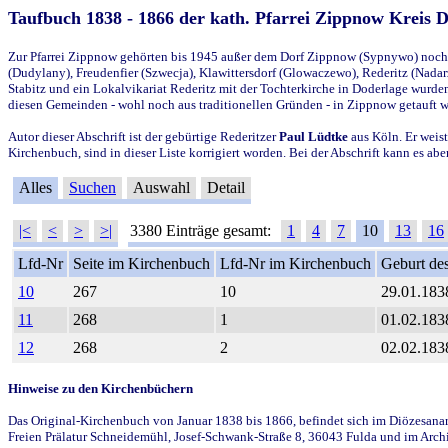
Taufbuch 1838 - 1866 der kath. Pfarrei Zippnow Kreis 
Zur Pfarrei Zippnow gehörten bis 1945 außer dem Dorf Zippnow (Sypnywo) noch d
(Dudylany), Freudenfier (Szwecja), Klawittersdorf (Glowaczewo), Rederitz (Nadarz
Stabitz und ein Lokalvikariat Rederitz mit der Tochterkirche in Doderlage wurd
diesen Gemeinden - wohl noch aus traditionellen Gründen - in Zippnow getauft 
Autor dieser Abschrift ist der gebürtige Rederitzer
Paul Lüdtke
aus Köln. Er weist
Kirchenbuch, sind in dieser Liste korrigiert worden. Bei der Abschrift kann es 
Alles
Suchen
Auswahl
Detail
|<
<
>
>|
3380 Einträge gesamt:
1
4
7
10
13
16
Lfd-Nr
Seite im Kirchenbuch
Lfd-Nr im Kirchenbuch
Geburt des
10
267
10
29.01.183
11
268
1
01.02.183
12
268
2
02.02.183
Hinweise zu den Kirchenbüchern
Das Original-Kirchenbuch von Januar 1838 bis 1866, befindet sich im Diözesanarch
Freien Prälatur Schneidemühl, Josef-Schwank-Straße 8, 36043 Fulda und im Archi