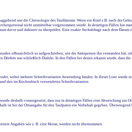
ggebend war die Chronologie des Taufdatums. Wenn ein Kind z.B. nach der Geburt 
rchenpersonal nicht unmittelbar vorgenommen wurde. In derartigen Fällen hat man d
raum davor und dahinter zu überprüfen. Eine exakte Suchabfrage nach dem Datum i
den offensichtlich so aufgeschrieben, wie die Amtsperson ihn verstanden hat, ode
n Dörfern war schließlich Dialekt. In den Fällen bei denen erkannt wurde, dass di
t, wobei mehrere Schreibvarianten Anwendung fanden. In dieser Liste wurde in de
n und den im Kirchenbuch verwendeten Schreibvarianten.
wurde deshalb vorausgesetzt, dass nur in derartigen Fällen eine Abweichung zur O
eshalb ist bei der Ortsangabe für den Taufpaten ein Vorbehalt gegeben. Überwiegen
weitere Angaben wie z. B. eine Heirat, wurden nicht übernommen.