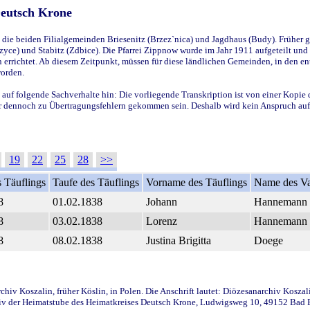
Deutsch Krone
ie beiden Filialgemeinden Briesenitz (Brzez`nica) und Jagdhaus (Budy). Früher g
yce) und Stabitz (Zdbice). Die Pfarrei Zippnow wurde im Jahr 1911 aufgeteilt und e
en errichtet. Ab diesem Zeitpunkt, müssen für diese ländlichen Gemeinden, in den
worden.
 auf folgende Sachverhalte hin: Die vorliegende Transkription ist von einer Kopie 
aber dennoch zu Übertragungsfehlern gekommen sein. Deshalb wird kein Anspruch auf 
19
22
25
28
>>
 Täuflings
Taufe des Täuflings
Vorname des Täuflings
Name des Va
8
01.02.1838
Johann
Hannemann
8
03.02.1838
Lorenz
Hannemann
8
08.02.1838
Justina Brigitta
Doege
iv Koszalin, früher Köslin, in Polen. Die Anschrift lautet: Diözesanarchiv Koszal
v der Heimatstube des Heimatkreises Deutsch Krone, Ludwigsweg 10, 49152 Bad Ess