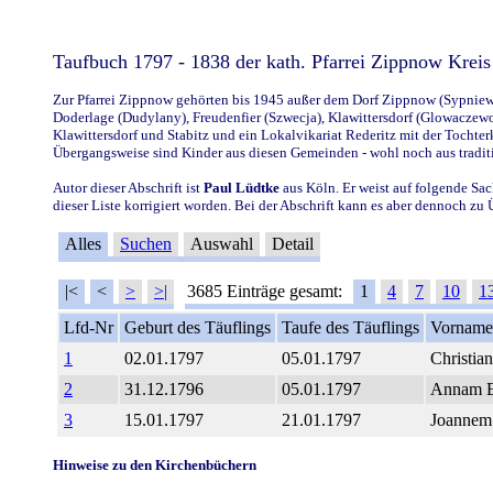
Taufbuch 1797 - 1838 der kath. Pfarrei Zippnow Krei
Zur Pfarrei Zippnow gehörten bis 1945 außer dem Dorf Zippnow (Sypniewo
Doderlage (Dudylany), Freudenfier (Szwecja), Klawittersdorf (Glowaczewo)
Klawittersdorf und Stabitz und ein Lokalvikariat Rederitz mit der Tocht
Übergangsweise sind Kinder aus diesen Gemeinden - wohl noch aus tradit
Autor dieser Abschrift ist
Paul Lüdtke
aus Köln. Er weist auf folgende Sac
dieser Liste korrigiert worden. Bei der Abschrift kann es aber dennoch z
Alles
Suchen
Auswahl
Detail
|<
<
>
>|
3685 Einträge gesamt:
1
4
7
10
1
Lfd-Nr
Geburt des Täuflings
Taufe des Täuflings
Vorname 
1
02.01.1797
05.01.1797
Christia
2
31.12.1796
05.01.1797
Annam E
3
15.01.1797
21.01.1797
Joannem
Hinweise zu den Kirchenbüchern