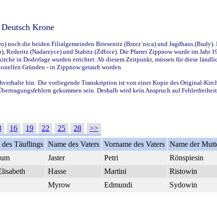
s Deutsch Krone
) noch die beiden Filialgemeinden Briesenitz (Brzez`nica) und Jagdhaus (Budy). F
, Rederitz (Nadarzyce) und Stabitz (Zdbice). Die Pfarrei Zippnow wurde im Jahr 191
erkirche in Doderlage wurden errichtet. Ab diesem Zeitpunkt, müssen für diese län
ionellen Gründen - in Zippnow getauft worden.
hverhalte hin: Die vorliegende Transkription ist von einer Kopie des Original-Kirc
u Übertragungsfehlern gekommen sein. Deshalb wird kein Anspruch auf Fehlerfreihei
3
16
19
22
25
28
>>
des Täuflings
Name des Vaters
Vorname des Vaters
Name der Mutt
num
Jaster
Petri
Rönspiesin
lisabeth
Hasse
Martini
Ristowin
Myrow
Edmundi
Sydowin