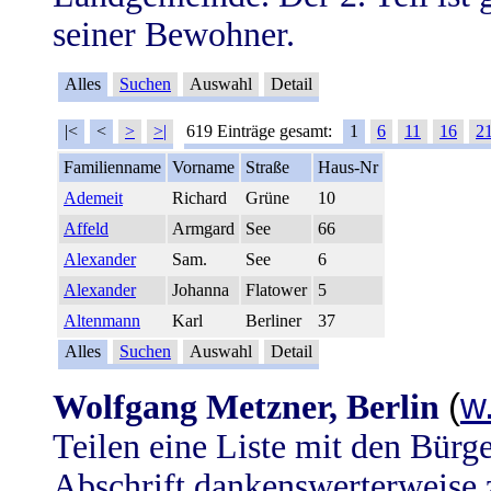
seiner Bewohner.
Alles
Suchen
Auswahl
Detail
|<
<
>
>|
619 Einträge gesamt:
1
6
11
16
2
Familienname
Vorname
Straße
Haus-Nr
Ademeit
Richard
Grüne
10
Affeld
Armgard
See
66
Alexander
Sam.
See
6
Alexander
Johanna
Flatower
5
Altenmann
Karl
Berliner
37
Alles
Suchen
Auswahl
Detail
(
w
Wolfgang Metzner, Berlin
Teilen eine Liste mit den Bürge
Abschrift dankenswerterweise z