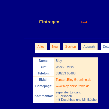
Eintragen
Link2
Alles
Neu
Suchen
Auswahl
Deta
Name:
Bley
Ort:
Wieck Darss
Telefon:
038233 60488
EMail:
Torsten.Bley@t-online.de
Homepage:
www.bley-darss-fewo.de
seperater Eingang
Kommentar:
2 Personen
mit Duschbad und Miniküche