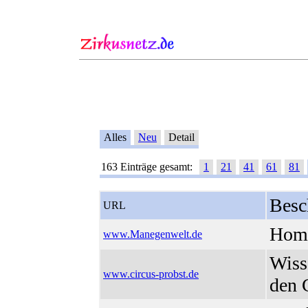
Alles
Neu
Detail
163 Einträge gesamt:
1
21
41
61
81
Besc
URL
Home
www.Manegenwelt.de
Wiss
www.circus-probst.de
den 