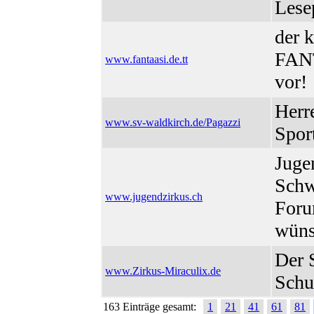
Lese
der 
FANT
www.fantaasi.de.tt
vor!
Herr
www.sv-waldkirch.de/Pagazzi
Spor
Juge
Schw
www.jugendzirkus.ch
Foru
wüns
Der 
www.Zirkus-Miraculix.de
Schu
163 Einträge gesamt:
1
21
41
61
81