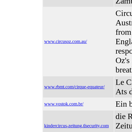
Zamb
Circ
Aust
from 
Engla
www.circusoz.com.au/
resp
Oz's 
breat
Le C
www.rbmt.com/cirque-equateur/
Ats 
Ein b
www.vostok.com.br/
die 
Zeitu
kindercircus-zeitung.tlsecurity.com