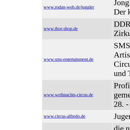
Jong
www.rodan-web.de/juggler
Der k
DDR 
www.thor-shop.de
Zirk
SMS 
Arti
www.sms-entertainment.de
Circu
und
Profi
geme
www.weihnachts-circus.de
28. -
Juge
www.circus-alfredo.de
die 