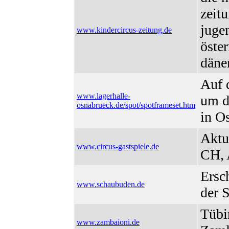
zeitu
juge
www.kindercircus-zeitung.de
öste
däne
Auf d
www.lagerhalle-
um d
osnabrueck.de/spot/spotframeset.htm
in O
Aktu
www.circus-gastspiele.de
CH,
Ersc
www.schaubuden.de
der 
Tübi
www.zambaioni.de