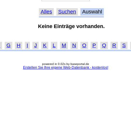
Alles
Suchen
Auswahl
Keine Einträge vorhanden.
F
G
H
I
J
K
L
M
N
O
P
Q
R
S
powered in 0.02s by baseportal.de
Erstellen Sie Ihre eigene Web-Datenbank - kostenlos!