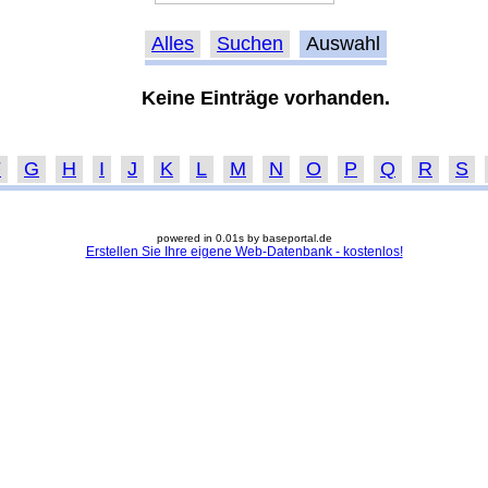
Alles
Suchen
Auswahl
Keine Einträge vorhanden.
F
G
H
I
J
K
L
M
N
O
P
Q
R
S
powered in 0.01s by baseportal.de
Erstellen Sie Ihre eigene Web-Datenbank - kostenlos!