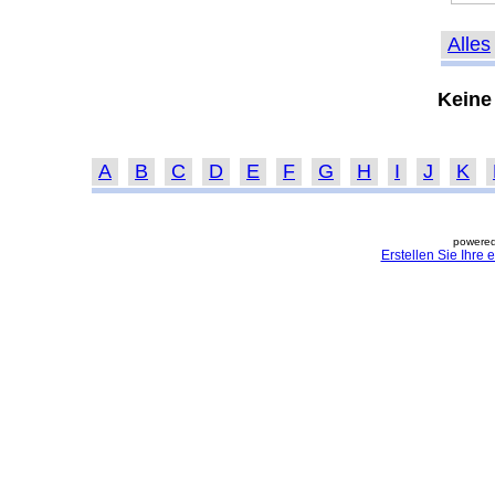
Alles
Keine
A
B
C
D
E
F
G
H
I
J
K
powered
Erstellen Sie Ihre