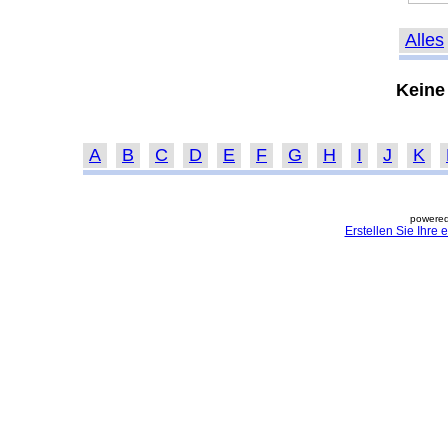
Alles
Keine
A
B
C
D
E
F
G
H
I
J
K
powered
Erstellen Sie Ihre