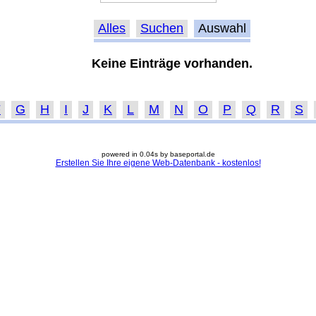
Alles
Suchen
Auswahl
Keine Einträge vorhanden.
F
G
H
I
J
K
L
M
N
O
P
Q
R
S
powered in 0.04s by baseportal.de
Erstellen Sie Ihre eigene Web-Datenbank - kostenlos!