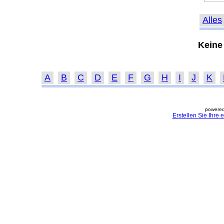
Alles
Keine
A
B
C
D
E
F
G
H
I
J
K
powered
Erstellen Sie Ihre